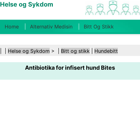
Helse og Sykdom
Home
Alternativ Medisin
Bitt Og Stikk
Kreft
Tilstander Og Behandlinger
Tannhelse
| |
Helse og Sykdom
> |
Bitt og stikk
|
Hundebitt
Kosthold Og Ernæring
Familiehelse
Antibiotika for infisert hund Bites
Helsebransjen
Psykisk Helse
Folkehelse Og
Sikkerhet
Kirurgi Og Prosedyrer
Helse