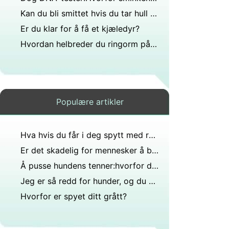
Kan du bli smittet hvis du tar hull på deg selv med den samme nålen som vennen din gjorde?
Er du klar for å få et kjæledyr?
Hvordan helbreder du ringorm på hunder?
Populære artikler
Hva hvis du får i deg spytt med rabies er det mulig å bli smittet?
Er det skadelig for mennesker å bli bitt av en katt som har blitt bitt en løs hund?
Å pusse hundens tenner:hvorfor det betyr noe
Jeg er så redd for hunder, og du når du prøver å komme deg unna ler eierne av. Så fortell familien din om det at de irriterte at de skal vokse opp, men kan jeg ikke bli redd det?
Hvorfor er spyet ditt grått?