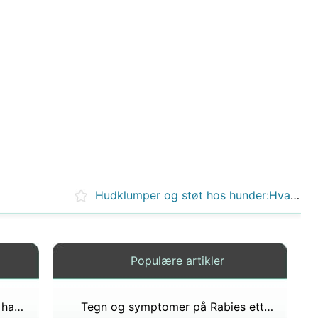
Hudklumper og støt hos hunder:Hva du bør vite
Populære artikler
Kan en hund vaksineres etter å ha blitt bitt av et dyr som kan bære på rabies?
Tegn og symptomer på Rabies etter å få bitt av hund