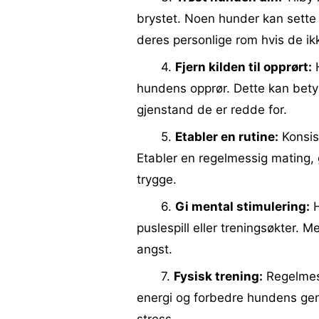
brystet. Noen hunder kan sette pr
deres personlige rom hvis de ikk
4.
Fjern kilden til opprørt:
H
hundens opprør. Dette kan bety 
gjenstand de er redde for.
5.
Etabler en rutine:
Konsist
Etabler en regelmessig mating, g
trygge.
6.
Gi mental stimulering:
H
puslespill eller treningsøkter. M
angst.
7.
Fysisk trening:
Regelmessi
energi og forbedre hundens gene