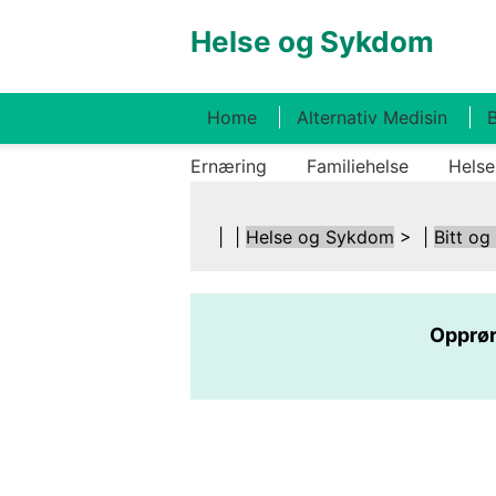
Helse og Sykdom
Home
Alternativ Medisin
B
Ernæring
Familiehelse
Helse
| |
Helse og Sykdom
> |
Bitt og
Opprør