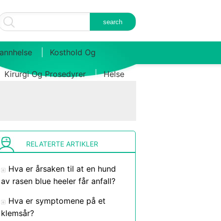
annhelse
Kosthold Og
Kirurgi Og Prosedyrer
Helse
RELATERTE ARTIKLER
Hva er årsaken til at en hund
av rasen blue heeler får anfall?
Hva er symptomene på et
klemsår?