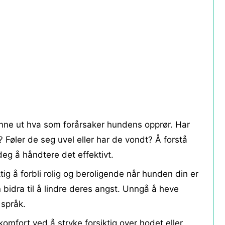
inne ut hva som forårsaker hundens opprør. Har
 Føler de seg uvel eller har de vondt? Å forstå
 deg å håndtere det effektivt.
tig å forbli rolig og beroligende når hunden din er
n bidra til å lindre deres angst. Unngå å heve
 språk.
komfort ved å stryke forsiktig over hodet eller