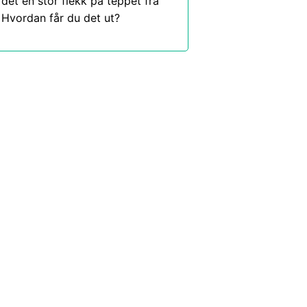
det en stor flekk på teppet fra
Hvordan får du det ut?