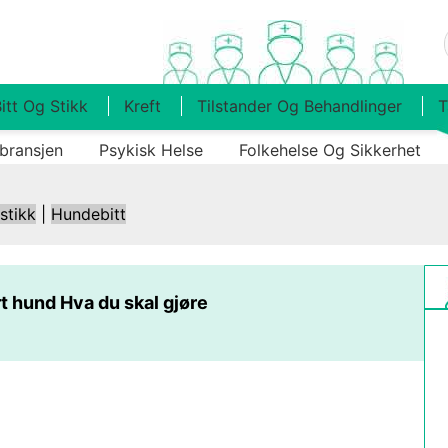
itt Og Stikk
Kreft
Tilstander Og Behandlinger
T
bransjen
Psykisk Helse
Folkehelse Og Sikkerhet
 stikk
|
Hundebitt
t hund Hva du skal gjøre