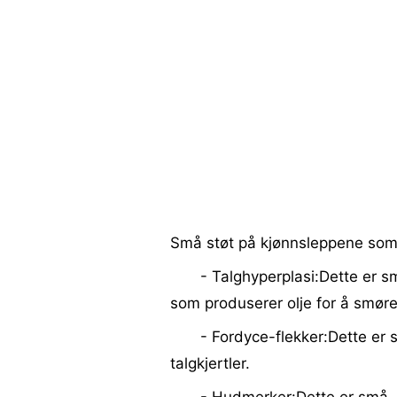
Små støt på kjønnsleppene som ik
- Talghyperplasi:Dette er sm
som produserer olje for å smør
- Fordyce-flekker:Dette er 
talgkjertler.