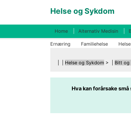
Helse og Sykdom
Home
Alternativ Medisin
B
Ernæring
Familiehelse
Helse
| |
Helse og Sykdom
> |
Bitt og
Hva kan forårsake små 