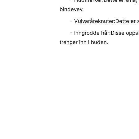
- Hudmerker:Dette er små, 
bindevev.
- Vulvaråreknuter:Dette er
- Inngrodde hår:Disse oppstå
trenger inn i huden.