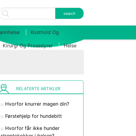
annhelse
Kosthold Og
Kirurgi Og Prosedyrer
Helse
RELATERTE ARTIKLER
Hvorfor knurrer magen din?
Førstehjelp for hundebitt
Hvorfor får ikke hunder
streptokokker i halsen?