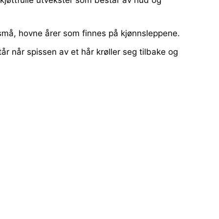
kjøttfulle utvekster som består av hud og
 små, hovne årer som finnes på kjønnsleppene.
r når spissen av et hår krøller seg tilbake og