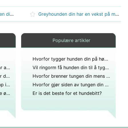
Hva betyr det når du ler og siden din gjør vondt?
Greyhounden din har en vekst på magen som pleide å se ut som en menneskelig kvise, men vokst på størrelse med en krone. Det er puss og virker irritert. Er dette noe du bekymrer deg for?
Populære artikler
Hvorfor tygger hunden din på høyre bakbein?
Hva er årsaken til at en hund får anfall?
Vil ringorm få hunden din til å tygge på føttene?
Å pusse hundens tenner:hvorfor det betyr noe
Hvorfor brenner tungen din mens jeg er gravid?
Hva vil skje hvis du har en klump i armhulen?
Hvorfor gjør siden av tungen din vondt etter at du spiser tunfisk?
Hva betyr et plutselig hengende øye på hunden?
Er is det beste for et hundebitt?