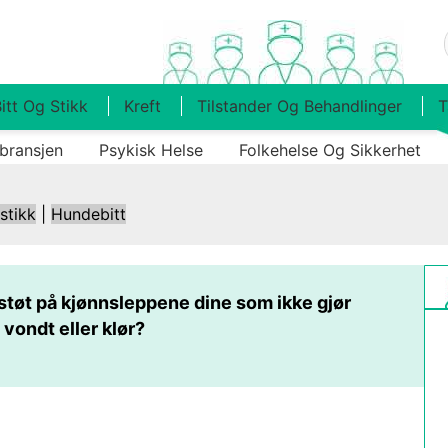
itt Og Stikk
Kreft
Tilstander Og Behandlinger
T
bransjen
Psykisk Helse
Folkehelse Og Sikkerhet
 stikk
|
Hundebitt
støt på kjønnsleppene dine som ikke gjør
vondt eller klør?