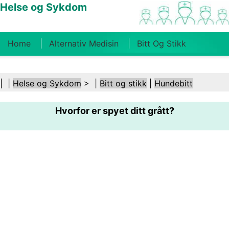
Helse og Sykdom
Home
Alternativ Medisin
Bitt Og Stikk
Kreft
Tilstander Og Behandlinger
Tannhelse
| |
Helse og Sykdom
> |
Bitt og stikk
|
Hundebitt
Kosthold Og Ernæring
Familiehelse
Hvorfor er spyet ditt grått?
Helsebransjen
Psykisk Helse
Folkehelse Og
Sikkerhet
Kirurgi Og Prosedyrer
Helse