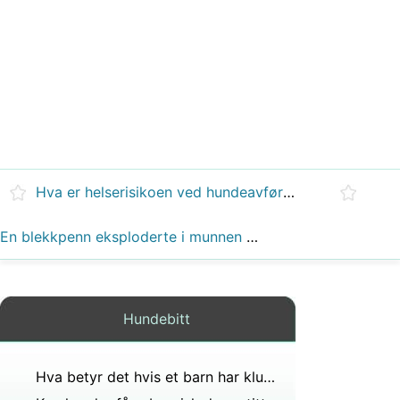
Hva er helserisikoen ved hundeavføring?
En blekkpenn eksploderte i munnen din og du fikk i deg litt og så at den avføring?
Hundebitt
Hva betyr det hvis et barn har klumper bak øret og foran de gjør vondt når de åpner munnen og tygger?