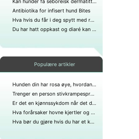
Kan hunder få seboreisk dermatitt Han får pussposter og vondt kløe?
Antibiotika for infisert hund Bites
Hva hvis du får i deg spytt med rabies er det mulig å bli smittet?
Du har hatt oppkast og diaré kan hunden din få det?
Populære artikler
Hunden din har rosa øye, hvordan rengjør du den?
Trenger en person stivkrampesprøyte hvis noen får hundebitt deg. Han er oppdatert på skuddene sine?
Er det en kjønnssykdom når det dannes små kvise som støt på eller rundt munnen din?
Hva forårsaker hovne kjertler og brennende tunge?
Hva bør du gjøre hvis du har et kutt i munnviken som ikke vil gro?