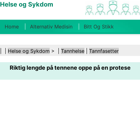
Helse og Sykdom
Home
Alternativ Medisin
Bitt Og Stikk
Kreft
Tilstander Og Behandlinger
Tannhelse
| |
Helse og Sykdom
> |
Tannhelse
|
Tannfasetter
Kosthold Og Ernæring
Familiehelse
Riktig lengde på tennene oppe på en protese
Helsebransjen
Psykisk Helse
Folkehelse Og
Sikkerhet
Kirurgi Og Prosedyrer
Helse