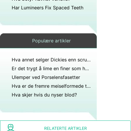
Har Lumineers Fix Spaced Teeth
Populære artikler
Hva annet selger Dickies enn scrubs?
Er det trygt å lime en finer som har falt av på nytt med proteselim?
Ulemper ved Porselensfasetter
Hva er de fremre meiselformede tennene som brukes til å kutte mat?
Hva skjer hvis du nyser blod?
RELATERTE ARTIKLER