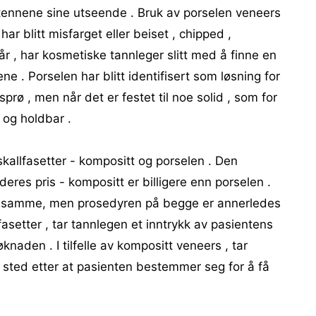
ennene sine utseende . Bruk av porselen veneers
har blitt misfarget eller beiset , chipped ,
ge år , har kosmetiske tannleger slitt med å finne en
ene . Porselen har blitt identifisert som løsning for
sprø , men når det er festet til noe solid , som for
 og holdbar .
skallfasetter - kompositt og porselen . Den
deres pris - kompositt er billigere enn porselen .
en samme, men prosedyren på begge er annerledes
fasetter , tar tannlegen et inntrykk av pasientens
aden . I tilfelle av kompositt veneers , tar
ted etter at pasienten bestemmer seg for å få