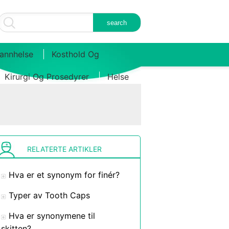
annhelse
Kosthold Og
Kirurgi Og Prosedyrer
Helse
RELATERTE ARTIKLER
Hva er et synonym for finér?
Typer av Tooth Caps
Hva er synonymene til
skitten?