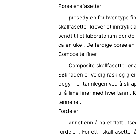
Porselensfasetter
prosedyren for hver type fi
skallfasetter krever et inntrykk 
sendt til et laboratorium der de
ca en uke . De ferdige porselen s
Composite finer
Composite skallfasetter er a
Søknaden er veldig rask og gre
begynner tannlegen ved å skrap
til å lime finer med hver tann .
tennene .
Fordeler
annet enn å ha et flott uts
fordeler . For ett , skallfasette