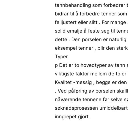
tannbehandling som forbedrer t
bidrar til å forbedre tenner som 
feiljustert eller slitt . For man
solid emalje å feste seg til tenn
dette . Den porselen er naturlig 
eksempel tenner , blir den sterk
Typer
p Det er to hovedtyper av tann 
viktigste faktor mellom de to er 
Kvalitet -messig , begge er d
. Ved påføring av porselen skall
nåværende tennene før selve søkn
søknadsprosessen umiddelbart s
inngrepet gjort .