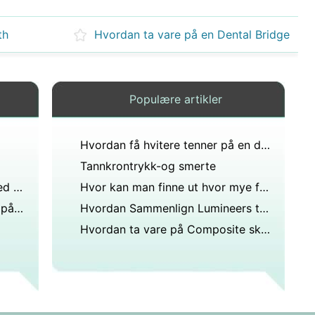
th
Hvordan ta vare på en Dental Bridge
Populære artikler
Hvordan få hvitere tenner på en dag med Snap on Smile Impermanent Dental Skallfasetter
Tannkrontrykk-og smerte
Hvordan fikse skjeve tenner med veneers
Hvor kan man finne ut hvor mye finer koster?
Kan du få en allergisk reaksjon på gipspuss – som for eksempel kraftig hudkløe?
Hvordan Sammenlign Lumineers til tradisjonelle dental finer
Hvordan ta vare på Composite skallfasetter