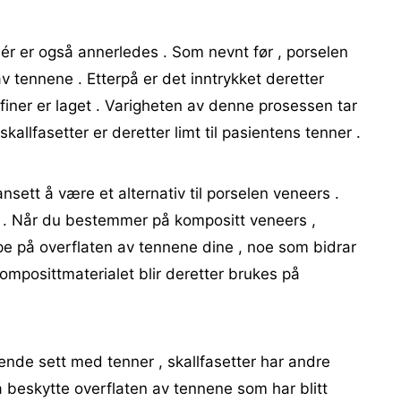
nér er også annerledes . Som nevnt før , porselen
av tennene . Etterpå er det inntrykket deretter
 finer er laget . Varigheten av denne prosessen tar
kallfasetter er deretter limt til pasientens tenner .
nsett å være et alternativ til porselen veneers .
i . Når du bestemmer på kompositt veneers ,
e på overflaten av tennene dine , noe som bidrar
 Komposittmaterialet blir deretter brukes på
eende sett med tenner , skallfasetter har andre
r å beskytte overflaten av tennene som har blitt