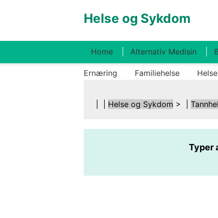
Helse og Sykdom
Home
Alternativ Medisin
B
Ernæring
Familiehelse
Helse
| |
Helse og Sykdom
> |
Tannhe
Typer 