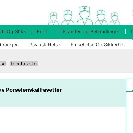
itt Og Stikk
Kreft
Tilstander Og Behandlinger
T
bransjen
Psykisk Helse
Folkehelse Og Sikkerhet
lse
|
Tannfasetter
av Porselenskallfasetter