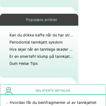
Populære artikler
Kan du drikke kaffe når du har streptokokker i halsen?
Periodontal tannkjøtt sykdom
Hva skjer når en tannlege skader nerve i tannkjøttet?
Er en smertefri klump på tannkjøttet til en 11 år gammel gutt normalt hvis den har vært der 4 uker og krympet selv etter kur antibiotika fra tannlege som trodde var forårsaket av abscess?
Gum Helse Tips
RELATERTE ARTIKLER
Hvordan får du beinfragmenter ut av tannkjøttet