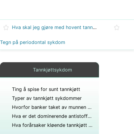
Hva skal jeg gjøre med hovent tannkjøtt ?
Tegn på periodontal sykdom
Tannkjøttsykdom
Ting å spise for sunt tannkjøtt
Typer av tannkjøtt sykdommer
Hvorfor banker taket av munnen med bihulebetennelse?
Hva er det dominerende antistoffet i slim og spytt river melk?
Hva forårsaker kløende tannkjøtt og hvordan kurerer du det?