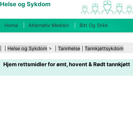
Helse og Sykdom
Home
Alternativ Medisin
Bitt Og Stikk
Kreft
Tilstander Og Behandlinger
Tannhelse
| |
Helse og Sykdom
> |
Tannhelse
|
Tannkjøttsykdom
Kosthold Og Ernæring
Familiehelse
Hjem rettsmidler for ømt, hovent & Rødt tannkjøtt
Helsebransjen
Psykisk Helse
Folkehelse Og
Sikkerhet
Kirurgi Og Prosedyrer
Helse