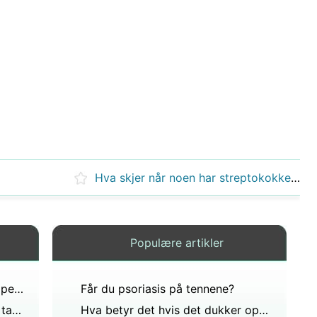
Hva skjer når noen har streptokokker i halsen?
Populære artikler
Tannkjøttsykdom , gingivitt og periodontitt
Får du psoriasis på tennene?
Hvorfor har du fortsatt hovent tannkjøtt og sårhet 2 uker etter at du har fått trukket tennene?
Hva betyr det hvis det dukker opp store smertefulle hvite hull på baksiden av tannkjøttet på begge sider?