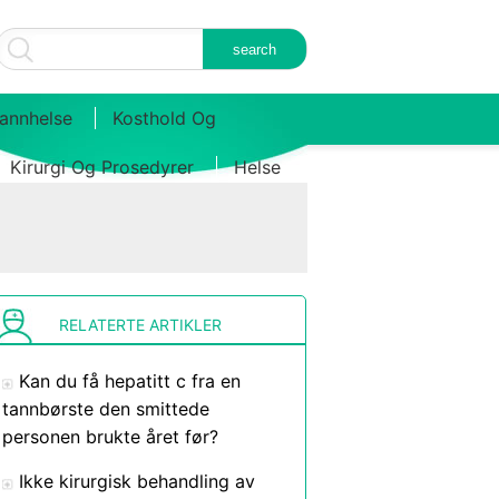
annhelse
Kosthold Og
Kirurgi Og Prosedyrer
Helse
RELATERTE ARTIKLER
Kan du få hepatitt c fra en
tannbørste den smittede
personen brukte året før?
Ikke kirurgisk behandling av