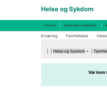
Helse og Sykdom
Home
Alternativ Medisin
B
Ernæring
Familiehelse
Helse
| |
Helse og Sykdom
> |
Tannhe
Var kom 