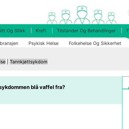
itt Og Stikk
Kreft
Tilstander Og Behandlinger
T
bransjen
Psykisk Helse
Folkehelse Og Sikkerhet
lse
|
Tannkjøttsykdom
sykdommen blå vaffel fra?