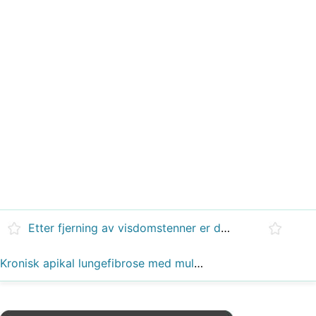
Etter fjerning av visdomstenner er det normalt at tannlegen ikke syr hull?
Kronisk apikal lungefibrose med multifokal atelektase - hva betyr dette funnet og bør det behandles?