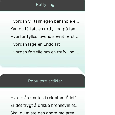
Rotfylling
Hvordan vil tannlegen behandle en tann med et lite hull foran?
Kan du få tatt en rotfylling på tannhelseklinikken?
Hvorfor fylles lavendelrøret først før rødt når man bruker sprøytemetoden for venepunktur?
Hvordan lage en Endo Fit
Hvordan fortelle om en rotfylling må tas på nytt
Populære artikler
Hva er åreknuten i rektalområdet?
Er det trygt å drikke brennevin etter at visdomstennene nettopp er trukket?
Skal du miste den andre molaren din?