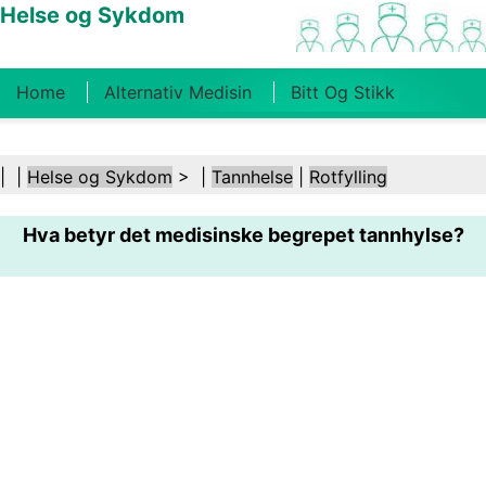
Helse og Sykdom
Home
Alternativ Medisin
Bitt Og Stikk
Kreft
Tilstander Og Behandlinger
Tannhelse
| |
Helse og Sykdom
> |
Tannhelse
|
Rotfylling
Kosthold Og Ernæring
Familiehelse
Hva betyr det medisinske begrepet tannhylse?
Helsebransjen
Psykisk Helse
Folkehelse Og
Sikkerhet
Kirurgi Og Prosedyrer
Helse