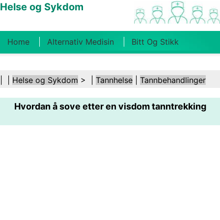
Helse og Sykdom
Home
Alternativ Medisin
Bitt Og Stikk
Kreft
Tilstander Og Behandlinger
Tannhelse
| |
Helse og Sykdom
> |
Tannhelse
|
Tannbehandlinger
Kosthold Og Ernæring
Familiehelse
Hvordan å sove etter en visdom tanntrekking
Helsebransjen
Psykisk Helse
Folkehelse Og
Sikkerhet
Kirurgi Og Prosedyrer
Helse