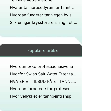
Tennene Rette Metoder
Hva er tannprosedyren for tanntrekking?
Hvordan fungerer tannlegen hvis hånden hans ble skadet før?
Slik unngår kryssforurensning i et Dental Office
Populære artikler
Hvordan søke proteseadhesivene
Hvorfor Swish Salt Water Etter tanntrekking ?
HVA ER ET TILBUD PÅ ET TANNLEKEKONTOR?
Hvordan forberede for proteser
Hvor vellykket er tannbeintransplantasjon?