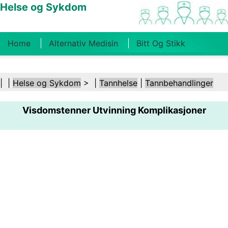
Helse og Sykdom
Home
Alternativ Medisin
Bitt Og Stikk
Kreft
Tilstander Og Behandlinger
Tannhelse
| |
Helse og Sykdom
> |
Tannhelse
|
Tannbehandlinger
Kosthold Og Ernæring
Familiehelse
Visdomstenner Utvinning Komplikasjoner
Helsebransjen
Psykisk Helse
Folkehelse Og
Sikkerhet
Kirurgi Og Prosedyrer
Helse