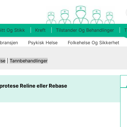
itt Og Stikk
Kreft
Tilstander Og Behandlinger
T
bransjen
Psykisk Helse
Folkehelse Og Sikkerhet
lse
|
Tannbehandlinger
protese Reline eller Rebase