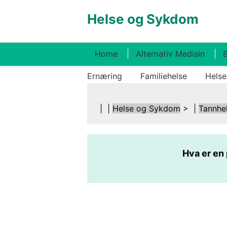
Helse og Sykdom
Home
Alternativ Medisin
B
Ernæring
Familiehelse
Helse
| |
Helse og Sykdom
> |
Tannhe
Hva er en 