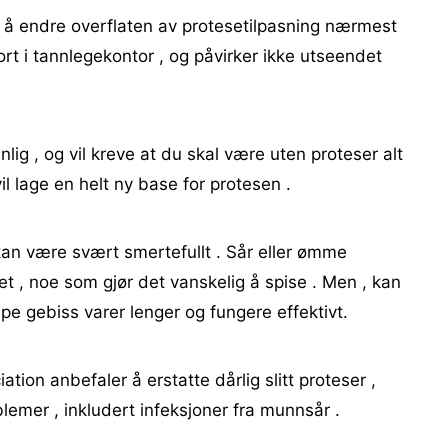
v å endre overflaten av protesetilpasning nærmest
t i tannlegekontor , og påvirker ikke utseendet
ig , og vil kreve at du skal være uten proteser alt
vil lage en helt ny base for protesen .
 kan være svært smertefullt . Sår eller ømme
et , noe som gjør det vanskelig å spise . Men , kan
elpe gebiss varer lenger og fungere effektivt.
ion anbefaler å erstatte dårlig slitt proteser ,
emer , inkludert infeksjoner fra munnsår .