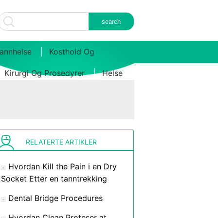
annhelse
Kosthold Og
Kirurgi Og Prosedyrer
Helse
RELATERTE ARTIKLER
Hvordan Kill the Pain i en Dry
Socket Etter en tanntrekking
Dental Bridge Procedures
Hvordan Clean Proteser at