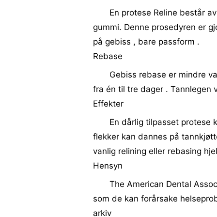
En protese Reline består a
gummi. Denne prosedyren er gjor
på gebiss , bare passform .
Rebase
Gebiss rebase er mindre vanl
fra én til tre dager . Tannlegen 
Effekter
En dårlig tilpasset protese
flekker kan dannes på tannkjøtt
vanlig relining eller rebasing hj
Hensyn
The American Dental Associat
som de kan forårsake helseprobl
arkiv