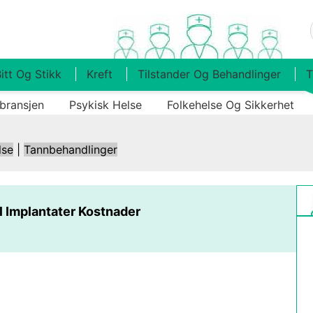
itt Og Stikk
Kreft
Tilstander Og Behandlinger
T
bransjen
Psykisk Helse
Folkehelse Og Sikkerhet
lse
|
Tannbehandlinger
l Implantater Kostnader