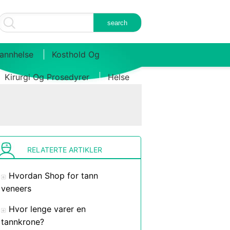
annhelse
Kosthold Og
Kirurgi Og Prosedyrer
Helse
RELATERTE ARTIKLER
Hvordan Shop for tann
veneers
Hvor lenge varer en
tannkrone?