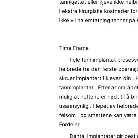
tannkjøttet eller kjeve ikke he
i ekstra kirurgiske kostnader fo
ikke vil ha erstatning tenner på 
Time Frame
hele tannimplantat prosesse
helbrede fra den første operasjo
skruer implantert i kjeven din .
tannimplantat . Etter at området 
mulig at hettene er nødt til å bl
usannsynlig . I løpet av helbre
følsom , og smertene kan være g
Fordeler
Dental implantater gir best 