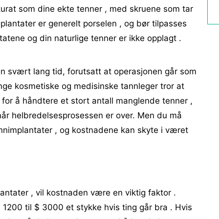
kurat som dine ekte tenner , med skruene som tar
mplantater er generelt porselen , og bør tilpasses
tatene og din naturlige tenner er ikke opplagt .
en svært lang tid, forutsatt at operasjonen går som
nge kosmetiske og medisinske tannleger tror at
for å håndtere et stort antall manglende tenner ,
d når helbredelsesprosessen er over. Men du må
 tannimplantater , og kostnadene kan skyte i været
ntater , vil kostnaden være en viktig faktor .
1200 til $ 3000 et stykke hvis ting går bra . Hvis