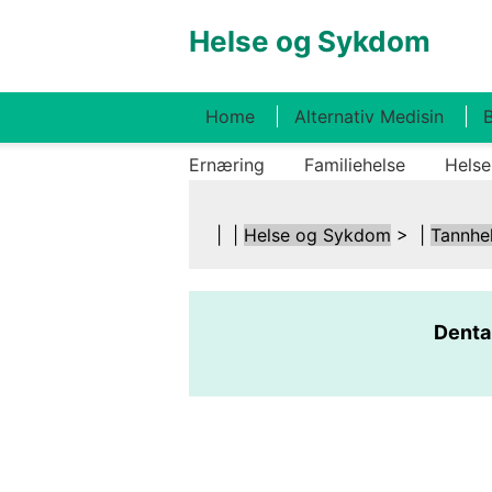
Helse og Sykdom
Home
Alternativ Medisin
B
Ernæring
Familiehelse
Helse
| |
Helse og Sykdom
> |
Tannhe
Denta