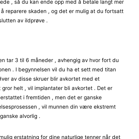
lbrede , så du kan ende opp med å betale langt mer
r å reparere skaden , og det er mulig at du fortsatt
slutten av ildprøve .
n tar 3 til 6 måneder , avhengig av hvor fort du
nen . I begynnelsen vil du ha et sett med titan
 Hver av disse skruer blir avkortet med et
gror helt , vil implantater bli avkortet . Det er
i erstattet i fremtiden , men det er ganske
delsesprosessen , vil munnen din være ekstremt
anske alvorlig .
mulig erstatning for dine naturlige tenner når det