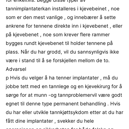
for enkeltvis. Begge disse typer av
tannimplantaterkan installeres i kjevebeinet , noe
som er den mest vanlige , og innebærer å sette
ankrene for tennene direkte inn i kjevebenet , eller
på kjevebenet , noe som krever flere rammer
bygges rundt kjevebenet til holder tennene på
plass. Når du har grodd, vil du sannsynligvis ikke
være i stand til å se forskjellen mellom de to.
Advarsel
p Hvis du velger å ha tenner implantater , må du
jobbe tett med en tannlege og en kjevekirurg for å
sørge for at munn -og tannproblemervil være godt
egnet til denne type permanent behandling . Hvis
du har eller utvikle tannkjøttsykdom etter at du har
fått dine implantater , svekker du hele