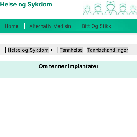
Helse og Sykdom
Home
Alternativ Medisin
Bitt Og Stikk
Kreft
Tilstander Og Behandlinger
Tannhelse
| |
Helse og Sykdom
> |
Tannhelse
|
Tannbehandlinger
Kosthold Og Ernæring
Familiehelse
Om tenner Implantater
Helsebransjen
Psykisk Helse
Folkehelse Og
Sikkerhet
Kirurgi Og Prosedyrer
Helse