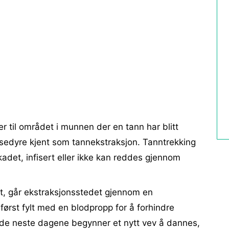
r til området i munnen der en tann har blitt
osedyre kjent som tannekstraksjon. Tanntrekking
skadet, infisert eller ikke kan reddes gjennom
 ut, går ekstraksjonsstedet gjennom en
først fylt med en blodpropp for å forhindre
v de neste dagene begynner et nytt vev å dannes,