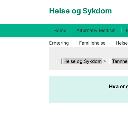
Helse og Sykdom
Home
Alternativ Medisin
B
Ernæring
Familiehelse
Helse
| |
Helse og Sykdom
> |
Tannhe
Hva er 