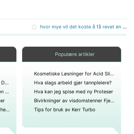
hvor mye vil det koste å få revet en tann og det gjør skikkelig vondt.?
Populære artikler
Kosmetiske Løsninger for Acid Slitasje på Teeth
Problemer med å spise med en Dental Flipper
Hva slags arbeid gjør tannpleiere?
Hvor mye bør oppbygging av en tannkrone koste?
Hva kan jeg spise med ny Proteser
ler
Bivirkninger av visdomstenner Fjerning
Jeg prøver å finne en tannlege her som vil la meg ordne med betaling, ha dårlig kreditt og ha råd til å betale direkte. Vennligst hjelp en som har desperat behov for tannlegearbeid. ?
Tips for bruk av Kerr Turbo