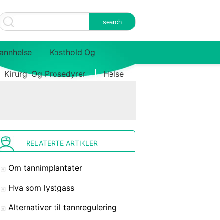
annhelse
Kosthold Og
Kirurgi Og Prosedyrer
Helse
RELATERTE ARTIKLER
Om tannimplantater
Hva som lystgass
Alternativer til tannregulering