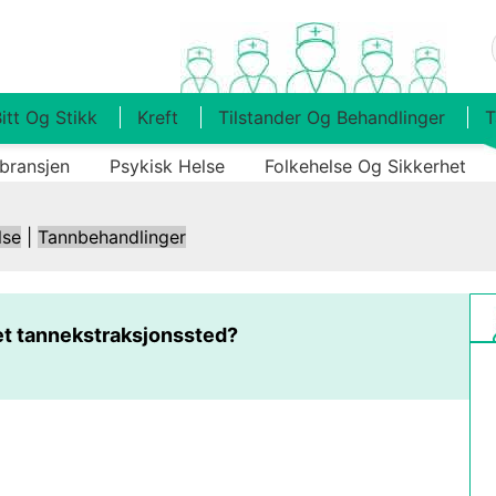
itt Og Stikk
Kreft
Tilstander Og Behandlinger
T
bransjen
Psykisk Helse
Folkehelse Og Sikkerhet
lse
|
Tannbehandlinger
et tannekstraksjonssted?