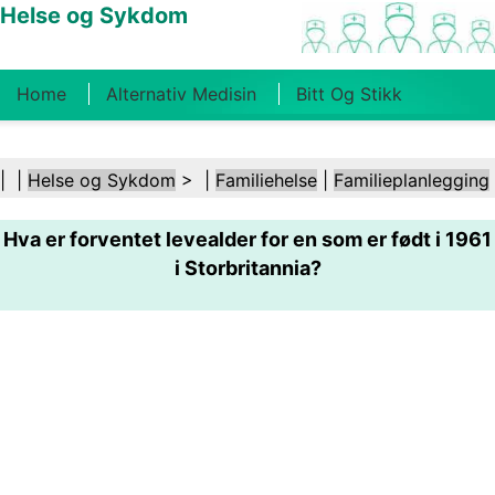
Helse og Sykdom
Home
Alternativ Medisin
Bitt Og Stikk
Kreft
Tilstander Og Behandlinger
Tannhelse
| |
Helse og Sykdom
> |
Familiehelse
|
Familieplanlegging
Kosthold Og Ernæring
Familiehelse
Hva er forventet levealder for en som er født i 1961
Helsebransjen
Psykisk Helse
Folkehelse Og
i Storbritannia?
Sikkerhet
Kirurgi Og Prosedyrer
Helse