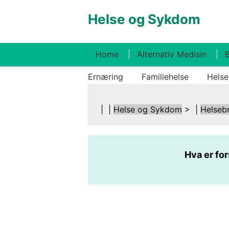
Helse og Sykdom
Home
Alternativ Medisin
B
Ernæring
Familiehelse
Helse
| |
Helse og Sykdom
> |
Helseb
Hva er fo