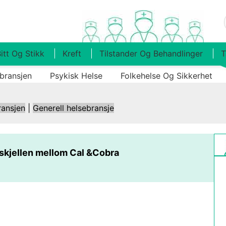
itt Og Stikk
Kreft
Tilstander Og Behandlinger
T
bransjen
Psykisk Helse
Folkehelse Og Sikkerhet
ransjen
|
Generell helsebransje
rskjellen mellom Cal &Cobra