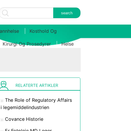
annhelse
Kosthold Og
Kirurgi Og Prosedyrer
Helse
RELATERTE ARTIKLER
The Role of Regulatory Affairs
i legemiddelindustrien
Covance Historie
Er Fotpleie MD Leger