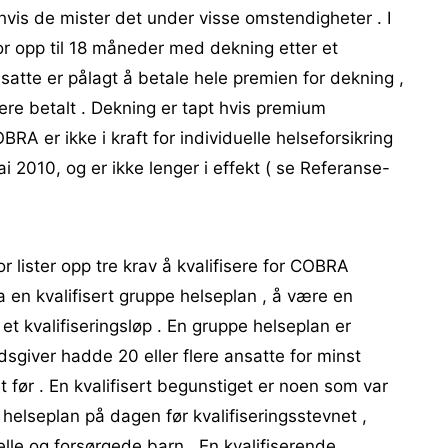
hvis de mister det under visse omstendigheter . I
 for opp til 18 måneder med dekning etter et
ansatte er pålagt å betale hele premien for dekning ,
gere betalt . Dekning er tapt hvis premium
OBRA er ikke i kraft for individuelle helseforsikring
 2010, og er ikke lenger i effekt ( se Referanse-
lister opp tre krav å kvalifisere for COBRA
ha en kvalifisert gruppe helseplan , å være en
 et kvalifiseringsløp . En gruppe helseplan er
giver hadde 20 eller flere ansatte for minst
 før . En kvalifisert begunstiget er noen som var
 helseplan på dagen før kvalifiseringsstevnet ,
elle og forsørgede barn . En kvalifiserende