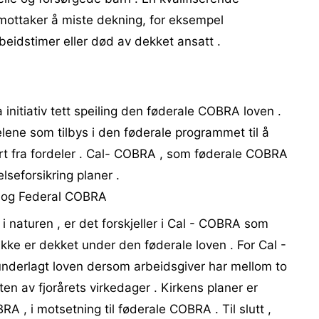
 mottaker å miste dekning, for eksempel
rbeidstimer eller død av dekket ansatt .
 initiativ tett speiling den føderale COBRA loven .
lene som tilbys i den føderale programmet til å
rt fra fordeler . Cal- COBRA , som føderale COBRA
helseforsikring planer .
A og Federal COBRA
k i naturen , er det forskjeller i Cal - COBRA som
ikke er dekket under den føderale loven . For Cal -
nderlagt loven dersom arbeidsgiver har mellom to
en av fjorårets virkedager . Kirkens planer er
BRA , i motsetning til føderale COBRA . Til slutt ,