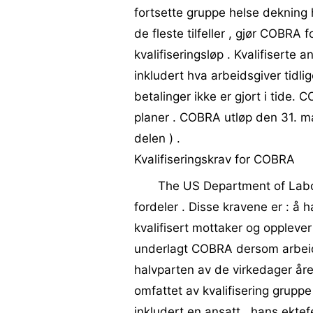
fortsette gruppe helse dekning 
de fleste tilfeller , gjør COBRA
kvalifiseringsløp . Kvalifiserte 
inkludert hva arbeidsgiver tidli
betalinger ikke er gjort i tide. C
planer . COBRA utløp den 31. mai
delen ) .
Kvalifiseringskrav for COBRA
The US Department of Labor 
fordeler . Disse kravene er : å 
kvalifisert mottaker og opplever
underlagt COBRA dersom arbeids
halvparten av de virkedager året
omfattet av kvalifisering gruppe
inkludert en ansatt , hans ektef