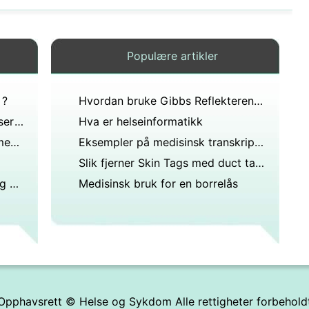
Populære artikler
 ?
Hvordan bruke Gibbs Reflekterende Cycle
Hvordan å ansette riktig sertifisert sykepleier Assistant
Hva er helseinformatikk
Liste over kjemi Karriere i det medisinske feltet
Eksempler på medisinsk transkripsjon Reports
Slik fjerner Skin Tags med duct tape
Hvordan er Telehealth, apper og bærbare enheter innovative i helsevesenet?
Medisinsk bruk for en borrelås
Opphavsrett ©
Helse og Sykdom
Alle rettigheter forbehold