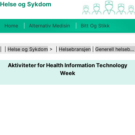
Helse og Sykdom
Home
Alternativ Medisin
Bitt Og Stikk
Kreft
Tilstander Og Behandlinger
Tannhelse
| |
Helse og Sykdom
> |
Helsebransjen
|
Generell helsebransje
Kosthold Og Ernæring
Familiehelse
Aktiviteter for Health Information Technology
Helsebransjen
Psykisk Helse
Folkehelse Og
Week
Sikkerhet
Kirurgi Og Prosedyrer
Helse