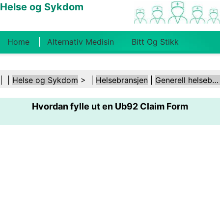
Helse og Sykdom
Home
Alternativ Medisin
Bitt Og Stikk
Kreft
Tilstander Og Behandlinger
Tannhelse
| |
Helse og Sykdom
> |
Helsebransjen
|
Generell helsebransje
Kosthold Og Ernæring
Familiehelse
Hvordan fylle ut en Ub92 Claim Form
Helsebransjen
Psykisk Helse
Folkehelse Og
Sikkerhet
Kirurgi Og Prosedyrer
Helse