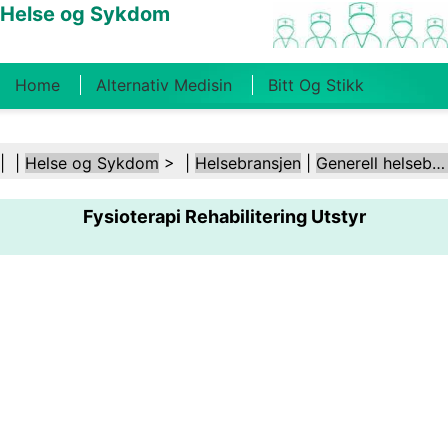
Helse og Sykdom
Home
Alternativ Medisin
Bitt Og Stikk
Kreft
Tilstander Og Behandlinger
Tannhelse
| |
Helse og Sykdom
> |
Helsebransjen
|
Generell helsebransje
Kosthold Og Ernæring
Familiehelse
Fysioterapi Rehabilitering Utstyr
Helsebransjen
Psykisk Helse
Folkehelse Og
Sikkerhet
Kirurgi Og Prosedyrer
Helse