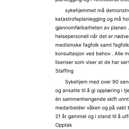
sykehjemmet må demonstrere
katastrofeplanlegging og må hol
gjennomførbarheten av planen .
helsepersonell når det er nødv
medisinske fagfolk samt fagfol
konsultasjon ved behov . Alle m
lisenser som viser at de har sertif
Staffing
Sykehjem med over 90 seng
og ansatte til å gi opplæring i 
én sammenhengende skift unntat
medarbeider våken og på vakt t
21 år gammel og i stand til å ut
Opptak