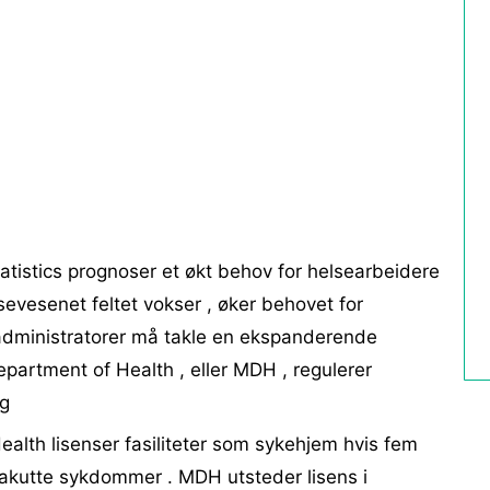
tistics prognoser et økt behov for helsearbeidere
sevesenet feltet vokser , øker behovet for
administratorer må takle en ekspanderende
epartment of Health , eller MDH , regulerer
ng
alth lisenser fasiliteter som sykehjem hvis fem
v akutte sykdommer . MDH utsteder lisens i