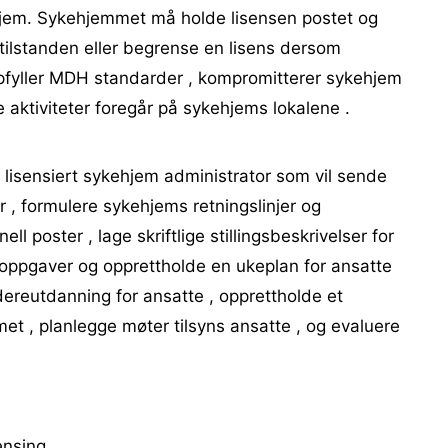
ehjem. Sykehjemmet må holde lisensen postet og
 tilstanden eller begrense en lisens dersom
pfyller MDH standarder , kompromitterer sykehjem
ge aktiviteter foregår på sykehjems lokalene .
isensiert sykehjem administrator som vil sende
, formulere sykehjems retningslinjer og
ll poster , lage skriftlige stillingsbeskrivelser for
ele oppgaver og opprettholde en ukeplan for ansatte
dereutdanning for ansatte , opprettholde et
t , planlegge møter tilsyns ansatte , og evaluere
ensing