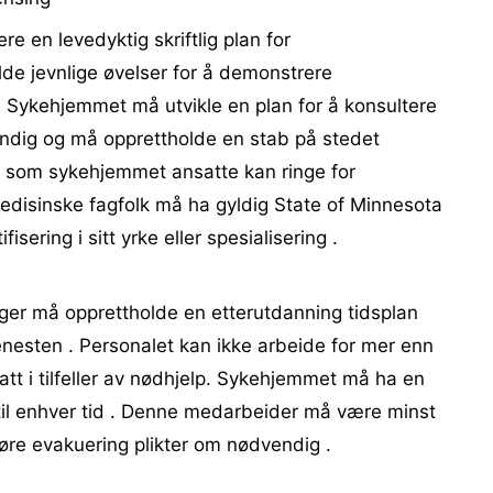
 en levedyktig skriftlig plan for
de jevnlige øvelser for å demonstrere
 Sykehjemmet må utvikle en plan for å konsultere
endig og må opprettholde en stab på stedet
k som sykehjemmet ansatte kan ringe for
edisinske fagfolk må ha gyldig State of Minnesota
isering i sitt yrke eller spesialisering .
er må opprettholde en etterutdanning tidsplan
tjenesten . Personalet kan ikke arbeide for mer enn
t i tilfeller av nødhjelp. Sykehjemmet må ha en
il enhver tid . Denne medarbeider må være minst
føre evakuering plikter om nødvendig .