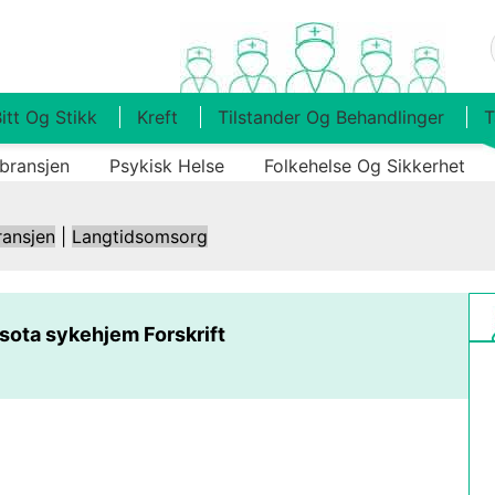
itt Og Stikk
Kreft
Tilstander Og Behandlinger
T
bransjen
Psykisk Helse
Folkehelse Og Sikkerhet
ransjen
|
Langtidsomsorg
ota sykehjem Forskrift