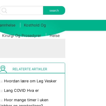
annhelse
Kosthold Og
Kirurgi Og Prosedyrer
Helse
RELATERTE ARTIKLER
Hvordan lære om Leg Vesker
Lang COVID Hva er
Hvor mange timer i uken
jobber en anestesilege?