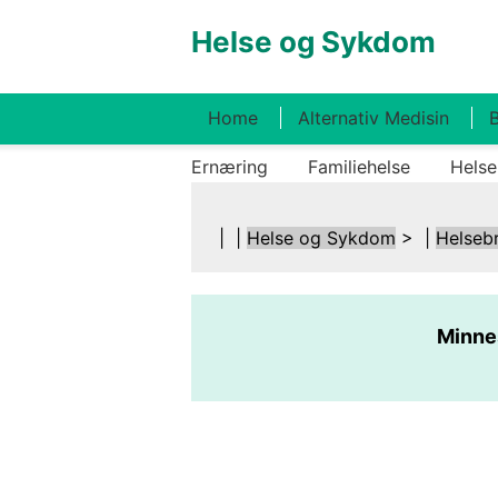
Helse og Sykdom
Home
Alternativ Medisin
B
Ernæring
Familiehelse
Helse
| |
Helse og Sykdom
> |
Helseb
Minnes