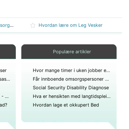
Forskrift for North Carolina omsorgsboliger
Hvordan lære om Leg Vesker
Populære artikler
ser
Hvor mange timer i uken jobber en anestesilege?
Hvor gammel må du gå til massasjeterapeut?
Får innboende omsorgspersoner betalt for søvntid?
Social Security Disability Diagnose
Hva er forskjellen mellom Long - Term Care &Long - Term Akutt Care
Hva er hensikten med langtidspleie?
bad?
Hvordan lage et okkupert Bed