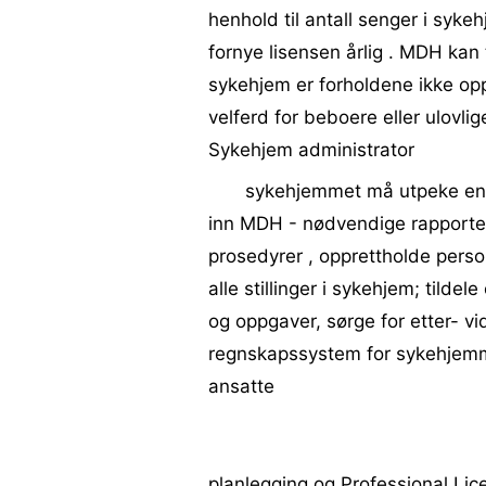
henhold til antall senger i syk
fornye lisensen årlig . MDH kan
sykehjem er forholdene ikke op
velferd for beboere eller ulovli
Sykehjem administrator
sykehjemmet må utpeke en l
inn MDH - nødvendige rapporter 
prosedyrer , opprettholde persone
alle stillinger i sykehjem; tild
og oppgaver, sørge for etter- vi
regnskapssystem for sykehjemme
ansatte
planlegging og Professional Lic