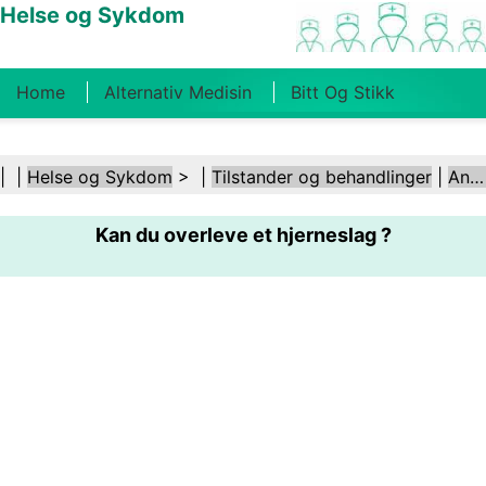
Helse og Sykdom
Home
Alternativ Medisin
Bitt Og Stikk
Kreft
Tilstander Og Behandlinger
Tannhelse
| |
Helse og Sykdom
> |
Tilstander og behandlinger
|
Aneurisme
Kosthold Og Ernæring
Familiehelse
Kan du overleve et hjerneslag ?
Helsebransjen
Psykisk Helse
Folkehelse Og
Sikkerhet
Kirurgi Og Prosedyrer
Helse