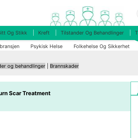
itt Og Stikk
Kreft
Tilstander Og Behandlinger
T
bransjen
Psykisk Helse
Folkehelse Og Sikkerhet
der og behandlinger
|
Brannskader
urn Scar Treatment