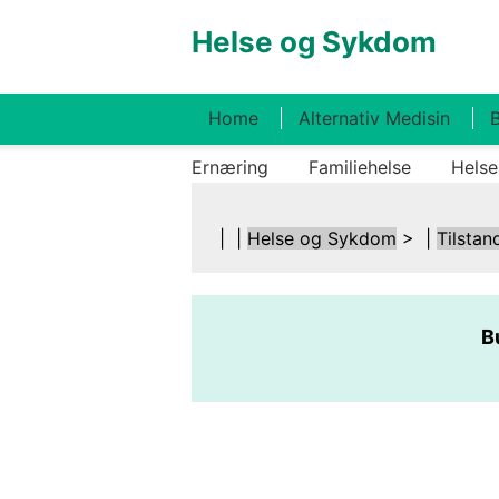
Helse og Sykdom
Home
Alternativ Medisin
B
Ernæring
Familiehelse
Helse
| |
Helse og Sykdom
> |
Tilstan
B