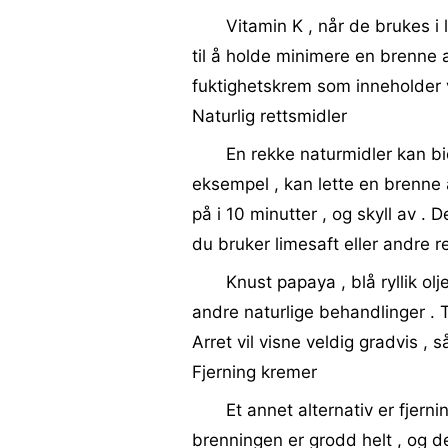
Vitamin K , når de brukes i
til å holde minimere en brenne ar
fuktighetskrem som inneholder v
Naturlig rettsmidler
En rekke naturmidler kan bid
eksempel , kan lette en brenne a
på i 10 minutter , og skyll av . D
du bruker limesaft eller andre r
Knust papaya , blå ryllik olj
andre naturlige behandlinger . 
Arret vil visne veldig gradvis , 
Fjerning kremer
Et annet alternativ er fjern
brenningen er grodd helt , og de