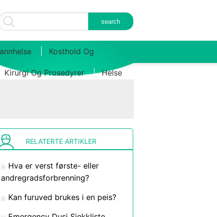
annhelse
Kosthold Og
Kirurgi Og Prosedyrer
Helse
RELATERTE ARTIKLER
Hva er verst første- eller
andregradsforbrenning?
Kan furuved brukes i en peis?
Emergency Dusj Sjekkliste