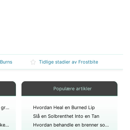
 Burns
Tidlige stadier av Frostbite
Populære artikler
Hvorfor hører du sjelden om 4. grads forbrenninger?
Hvordan Heal en Burned Lip
Slå en Solbrenthet Into en Tan
Hvordan er Picric syre som brukes for behandling av brannsår
Hvordan behandle en brenner som er peeling