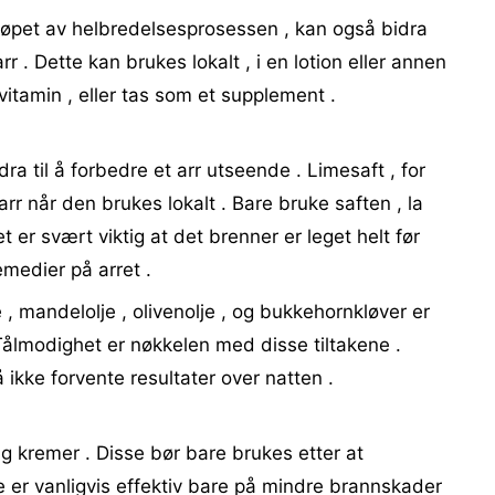
 løpet av helbredelsesprosessen , kan også bidra
r . Dette kan brukes lokalt , i en lotion eller annen
itamin , eller tas som et supplement .
ra til å forbedre et arr utseende . Limesaft , for
rr når den brukes lokalt . Bare bruke saften , la
et er svært viktig at det brenner er leget helt før
emedier på arret .
e , mandelolje , olivenolje , og bukkehornkløver er
Tålmodighet er nøkkelen med disse tiltakene .
så ikke forvente resultater over natten .
ing kremer . Disse bør bare brukes etter at
 ​​er vanligvis effektiv bare på mindre brannskader