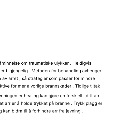
minnelse om traumatiske ulykker . Heldigvis
ne er tilgjengelig . Metoden for behandling avhenger
n av arret , så strategier som passer for mindre
ive for mer alvorlige brannskader . Tidlige tiltak
ingen er healing kan gjøre en forskjell i ditt arr
t arr er å holde trykket på brenne . Trykk plagg er
g kan bidra til å forhindre arr fra jevning .