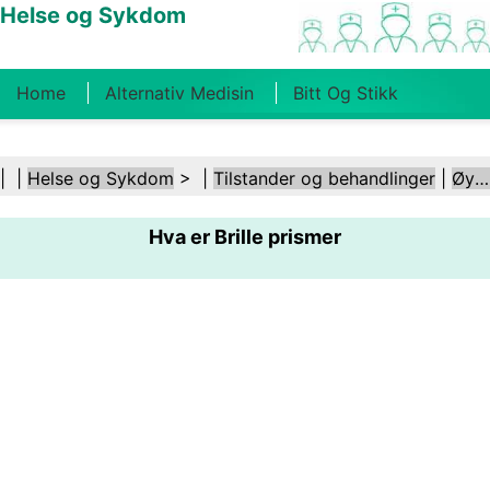
Helse og Sykdom
Home
Alternativ Medisin
Bitt Og Stikk
Kreft
Tilstander Og Behandlinger
Tannhelse
| |
Helse og Sykdom
> |
Tilstander og behandlinger
|
Øye- og synsforstyrrelser
Kosthold Og Ernæring
Familiehelse
Hva er Brille prismer
Helsebransjen
Psykisk Helse
Folkehelse Og
Sikkerhet
Kirurgi Og Prosedyrer
Helse