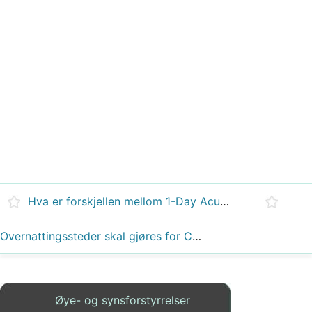
Hva er forskjellen mellom 1-Day Acuvue og 1 -Day Acuvue Moist
Overnattingssteder skal gjøres for Convergence insufficiency
Øye- og synsforstyrrelser