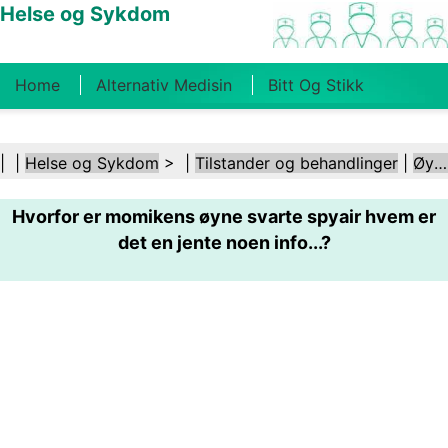
Helse og Sykdom
Home
Alternativ Medisin
Bitt Og Stikk
Kreft
Tilstander Og Behandlinger
Tannhelse
| |
Helse og Sykdom
> |
Tilstander og behandlinger
|
Øye- og synsforstyrrelser
Kosthold Og Ernæring
Familiehelse
Hvorfor er momikens øyne svarte spyair hvem er
Helsebransjen
Psykisk Helse
Folkehelse Og
det en jente noen info...?
Sikkerhet
Kirurgi Og Prosedyrer
Helse