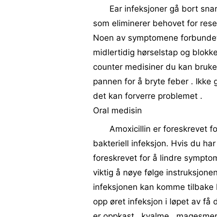
Ear infeksjoner gå bort snart
som eliminerer behovet for rese
Noen av symptomene forbundet 
midlertidig hørselstap og blokke
counter medisiner du kan bruke f
pannen for å bryte feber . Ikke 
det kan forverre problemet .
Oral medisin
Amoxicillin er foreskrevet f
bakteriell infeksjon. Hvis du h
foreskrevet for å lindre sympto
viktig å nøye følge instruksjone
infeksjonen kan komme tilbake 
opp øret infeksjon i løpet av få 
er oppkast , kvalme , magesmer