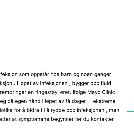
infeksjon som oppstår hos barn og noen ganger
sjon . I løpet av infeksjonen , bygger opp fluid
embringer en ringestøyi øret. Ifølge Mayo Clinic ,
seg på egen hånd i løpet av få dager . I ekstreme
tibiotika for å bidra til å rydde opp infeksjonen , men
 etter at symptomene begynner før du kontakter