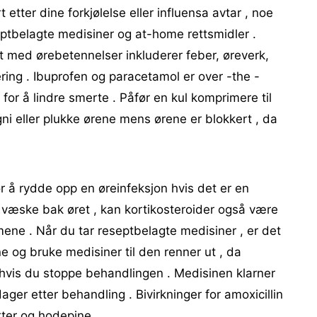
 etter dine forkjølelse eller influensa avtar , noe
ptbelagte medisiner og at-home rettsmidler .
med ørebetennelser inkluderer feber, øreverk,
ring . Ibuprofen og paracetamol er over -the -
or å lindre smerte . Påfør en kul komprimere til
gni eller plukke ørene mens ørene er blokkert , da
or å rydde opp en øreinfeksjon hvis det er en
ar væske bak øret , kan kortikosteroider også være
mene . Når du tar reseptbelagte medisiner , er det
ne og bruke medisiner til den renner ut , da
hvis du stoppe behandlingen . Medisinen klarner
dager etter behandling . Bivirkninger for amoxicillin
ter og hodepine .