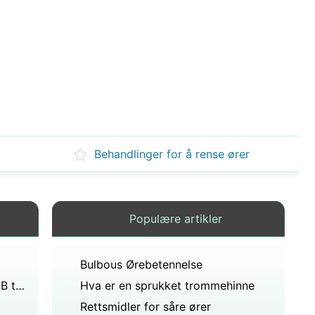
Behandlinger for å rense ører
Populære artikler
Bulbous Ørebetennelse
Din sønns hørselstest viser 70dB til 92dB hvor mye har han?
Hva er en sprukket trommehinne
Rettsmidler for såre ører