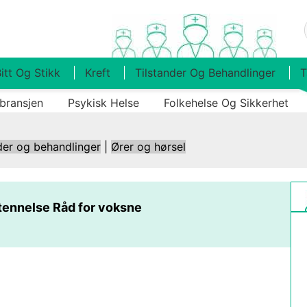
itt Og Stikk
Kreft
Tilstander Og Behandlinger
T
bransjen
Psykisk Helse
Folkehelse Og Sikkerhet
der og behandlinger
|
Ører og hørsel
ennelse Råd for voksne