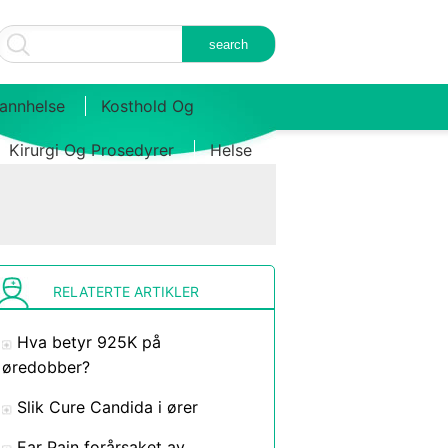
annhelse
Kosthold Og
Kirurgi Og Prosedyrer
Helse
RELATERTE ARTIKLER
Hva betyr 925K på
øredobber?
Slik Cure Candida i ører
Ear Pain forårsaket av