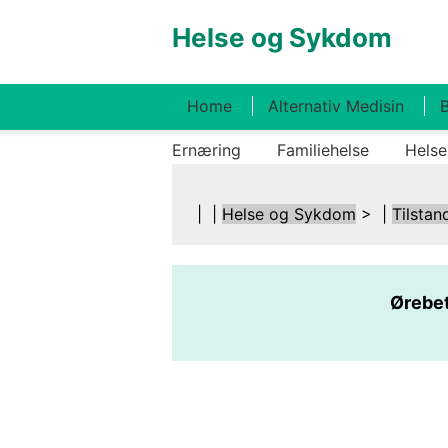
Helse og Sykdom
Home
Alternativ Medisin
B
Ernæring
Familiehelse
Helse
| |
Helse og Sykdom
> |
Tilstan
Ørebet