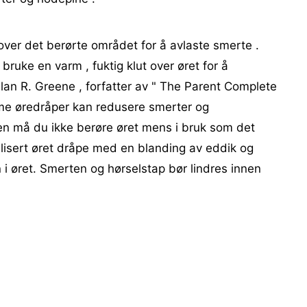
ver det berørte området for å avlaste smerte .
bruke en varm , fuktig klut over øret for å
an R. Greene , forfatter av " The Parent Complete
rme øredråper kan redusere smerter og
men må du ikke berøre øret mens i bruk som det
rilisert øret dråpe med en blanding av eddik og
nn i øret. Smerten og hørselstap bør lindres innen