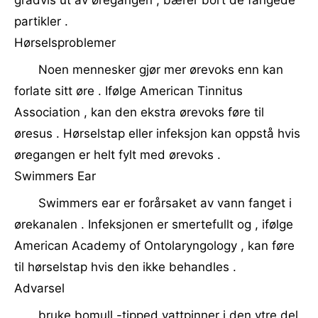
gradvis ut av øregangen , bærer bort de fangede
partikler .
Hørselsproblemer
Noen mennesker gjør mer ørevoks enn kan
forlate sitt øre . Ifølge American Tinnitus
Association , kan den ekstra ørevoks føre til
øresus . Hørselstap eller infeksjon kan oppstå hvis
øregangen er helt fylt med ørevoks .
Swimmers Ear
Swimmers ear er forårsaket av vann fanget i
ørekanalen . Infeksjonen er smertefullt og , ifølge
American Academy of Ontolaryngology , kan føre
til hørselstap hvis den ikke behandles .
Advarsel
bruke bomull -tipped vattpinner i den ytre del