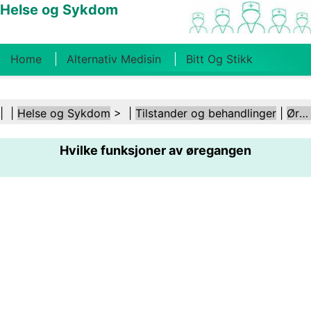
Helse og Sykdom
Home
Alternativ Medisin
Bitt Og Stikk
Kreft
Tilstander Og Behandlinger
Tannhelse
| |
Helse og Sykdom
> |
Tilstander og behandlinger
|
Ører og hørsel
Kosthold Og Ernæring
Familiehelse
Hvilke funksjoner av øregangen
Helsebransjen
Psykisk Helse
Folkehelse Og
Sikkerhet
Kirurgi Og Prosedyrer
Helse