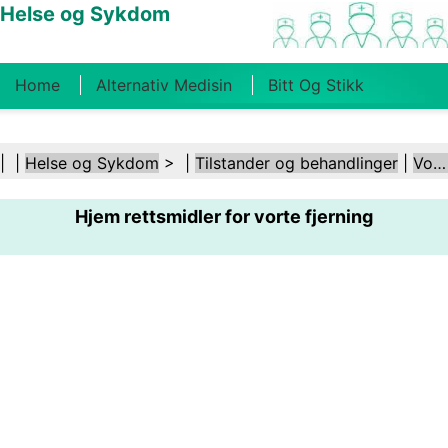
Helse og Sykdom
Home
Alternativ Medisin
Bitt Og Stikk
Kreft
Tilstander Og Behandlinger
Tannhelse
| |
Helse og Sykdom
> |
Tilstander og behandlinger
|
Vorter
Kosthold Og Ernæring
Familiehelse
Hjem rettsmidler for vorte fjerning
Helsebransjen
Psykisk Helse
Folkehelse Og
Sikkerhet
Kirurgi Og Prosedyrer
Helse