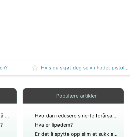
nen?
Hvis du skjøt deg selv i hodet pistolen ville munnen faktisk føle noe?
Populære artikler
Hva forårsaker mørke flekker på hjørnet av leppene dine?
Hvordan redusere smerte forårsaket av munnen kreft
r?
Hva er lipødem?
Er det å spytte opp slim et sukk av kreft?