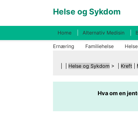
Helse og Sykdom
Home
Alternativ Medisin
B
Ernæring
Familiehelse
Helse
| |
Helse og Sykdom
> |
Kreft
|
Hva om en jente