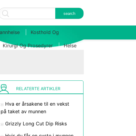
annhelse
Kosthold Og
Kirurgi Og Prosedyrer
Helse
RELATERTE ARTIKLER
Hva er årsakene til en vekst
på taket av munnen
Grizzly Long Cut Dip Risks
Hvis du får en cyste i munnen,