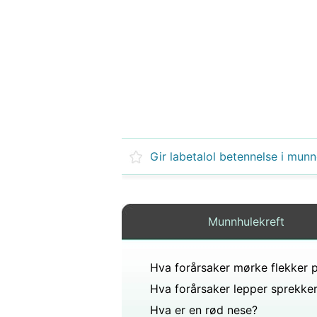
Gir labetalol betennelse i mun
Munnhulekreft
Hva forårsaker lepper sprekke
Hva er en rød nese?