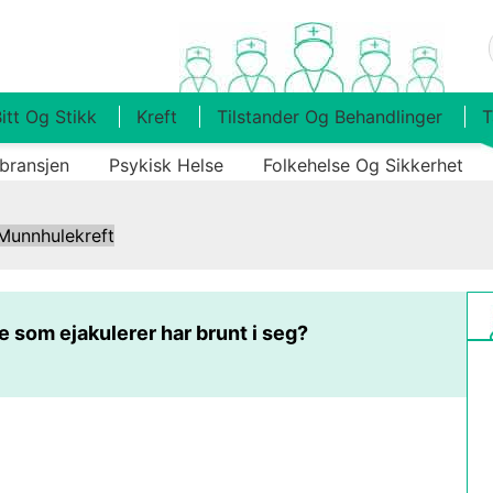
itt Og Stikk
Kreft
Tilstander Og Behandlinger
T
bransjen
Psykisk Helse
Folkehelse Og Sikkerhet
Munnhulekreft
 som ejakulerer har brunt i seg?