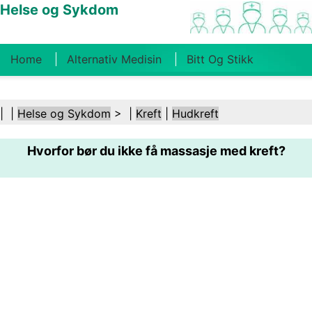
Helse og Sykdom
Home
Alternativ Medisin
Bitt Og Stikk
Kreft
Tilstander Og Behandlinger
Tannhelse
| |
Helse og Sykdom
> |
Kreft
|
Hudkreft
Kosthold Og Ernæring
Familiehelse
Hvorfor bør du ikke få massasje med kreft?
Helsebransjen
Psykisk Helse
Folkehelse Og
Sikkerhet
Kirurgi Og Prosedyrer
Helse