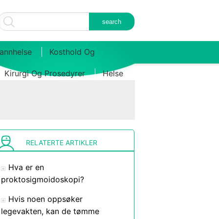
annhelse
Kosthold Og
Kirurgi Og Prosedyrer
Helse
RELATERTE ARTIKLER
Hva er en
proktosigmoidoskopi?
Hvis noen oppsøker
legevakten, kan de tømme