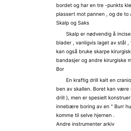
bordet og har en tre -punkts kl
plassert mot pannen , og de ​​to
Skalp og Saks
Skalp er nødvendig å incise
blader , vanligvis laget av stål 
kan også bruke skarpe kirurgiske
bandasjer og andre kirurgiske ma
Bor
En kraftig drill kalt en cra
ben av skallen. Boret kan være
drill ), men er spesielt konstrue
innebære boring av en " Burr hull
komme til selve hjernen .
Andre instrumenter arkiv