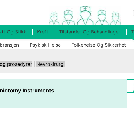
itt Og Stikk
Kreft
Tilstander Og Behandlinger
T
bransjen
Psykisk Helse
Folkehelse Og Sikkerhet
 og prosedyrer
|
Nevrokirurgi
niotomy Instruments