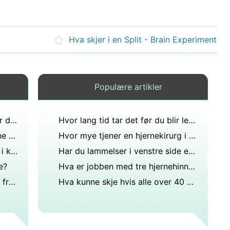
Hva skjer i en Split - Brain Experiment
Populære artikler
Hva er MR og hvordan forklarer du det?
Hvor lang tid tar det før du blir lege?
Hvorfor trenger kirurger å kunne kalkulus?
Hvor mye tjener en hjernekirurg i måneden?
Hva er effekten av syre injisert i kraniehulen?
Har du lammelser i venstre side etter operasjon av hjernetoumer?
e?
Hva er jobben med tre hjernehinner (membraner) som dekker hjernen?
Hvordan unngå komplikasjoner fra Brain Surgery
Hva kunne skje hvis alle over 40 hadde en MR-skanning?