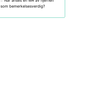
Når anses en MR av hjernen
som bemerkelsesverdig?