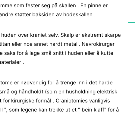
emme som fester seg på skallen . En pinne er
 andre støtter baksiden av hodeskallen .
 huden over kraniet selv. Skalp er ekstremt skarpe
, titan eller noe annet hardt metall. Nevrokirurger
 saks for å lage små snitt i huden eller å kutte
terialer .
niotome er nødvendig for å trenge inn i det harde
 små og håndholdt (som en husholdning elektrisk
rt for kirurgiske formål . Craniotomies vanligvis
 ", som legene kan trekke ut et " bein klaff" for å