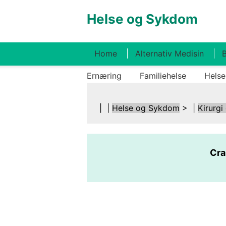
Helse og Sykdom
Home
Alternativ Medisin
B
Ernæring
Familiehelse
Helse
| |
Helse og Sykdom
> |
Kirurgi
Cra