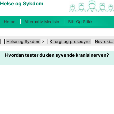
Helse og Sykdom
Home
Alternativ Medisin
Bitt Og Stikk
Kreft
Tilstander Og Behandlinger
Tannhelse
| |
Helse og Sykdom
> |
Kirurgi og prosedyrer
|
Nevrokirurgi
Kosthold Og Ernæring
Familiehelse
Hvordan tester du den syvende kranialnerven?
Helsebransjen
Psykisk Helse
Folkehelse Og
Sikkerhet
Kirurgi Og Prosedyrer
Helse