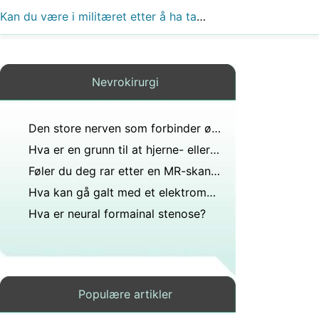
Kan du være i militæret etter å ha tatt Arnold chiari misdannelse type 1-operasjon?
Nevrokirurgi
Den store nerven som forbinder øyet med hjernen kalles optisk nerve?
Hva er en grunn til at hjerne- eller ryggskader ofte ikke lar seg reparere?
Føler du deg rar etter en MR-skanning?
Hva kan gå galt med et elektromyogram?
Hva er neural formainal stenose?
Populære artikler