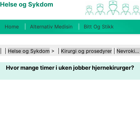
Helse og Sykdom
Home
Alternativ Medisin
Bitt Og Stikk
Kreft
Tilstander Og Behandlinger
Tannhelse
| |
Helse og Sykdom
> |
Kirurgi og prosedyrer
|
Nevrokirurgi
Kosthold Og Ernæring
Familiehelse
Hvor mange timer i uken jobber hjernekirurger?
Helsebransjen
Psykisk Helse
Folkehelse Og
Sikkerhet
Kirurgi Og Prosedyrer
Helse