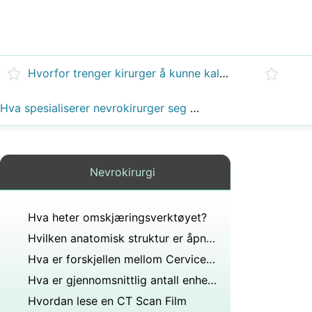
Hvorfor trenger kirurger å kunne kalkulus?
Hva spesialiserer nevrokirurger seg på?
Nevrokirurgi
Hva heter omskjæringsverktøyet?
Hvilken anatomisk struktur er åpningen som lar ryggmargen passere fra resten av hjernen?
Hva er forskjellen mellom Cervicectomy og kjeglebiopsi?
Hva er gjennomsnittlig antall enheter botox som brukes i en prosedyre?
Hvordan lese en CT Scan Film