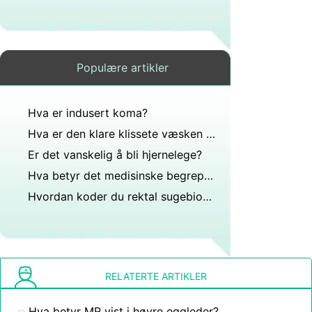
Populære artikler
Hva er indusert koma?
Hva er den klare klissete væsken som kommer ut av et åpent arr etter hjerneoperasjon?
Er det vanskelig å bli hjernelege?
Hva betyr det medisinske begrepet kirurgisk reparasjon av et nevron?
Hvordan koder du rektal sugebiopsi?
RELATERTE ARTIKLER
Hva betyr MR vist i høyre eggleder?