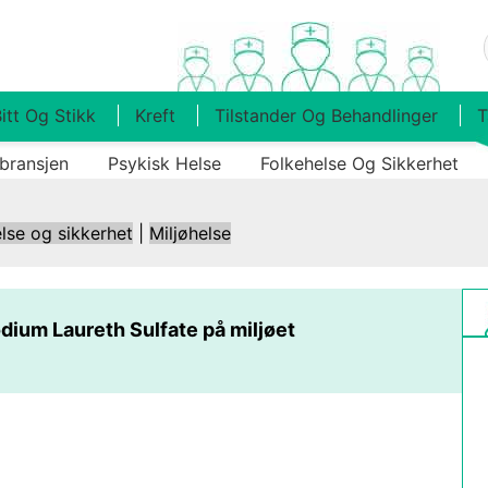
itt Og Stikk
Kreft
Tilstander Og Behandlinger
T
bransjen
Psykisk Helse
Folkehelse Og Sikkerhet
lse og sikkerhet
|
Miljøhelse
dium Laureth Sulfate på miljøet