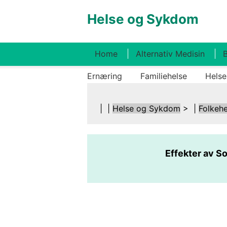
Helse og Sykdom
Home
Alternativ Medisin
B
Ernæring
Familiehelse
Helse
| |
Helse og Sykdom
> |
Folkehe
Effekter av So