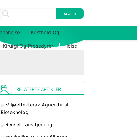
annhelse
Kosthold Og
Kirurgi Og Prosedyrer
Helse
RELATERTE ARTIKLER
Miljøeffekterav Agricultural
Bioteknologi
Renset Tank fjerning
Forskjellen mellom Allergen