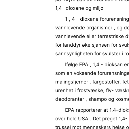
1,4- dioxane og miljø
1 , 4 - dioxane forurensning 
vannlevende organismer , og det 
vannlevende eller terrestriske dy
for landdyr øke sjansen for svul
sannsynligheten for svulster i r
Ifølge EPA , 1,4 - dioksan e
som en voksende forurensninge
malingsfjerner , fargestoffer, fe
urenhet i frostvæske, fly- væsk
deodoranter , shampo og kosme
EPA rapporterer at 1,4-dio
over hele USA . Det preget 1,4-
trussel mot menneskers helse og