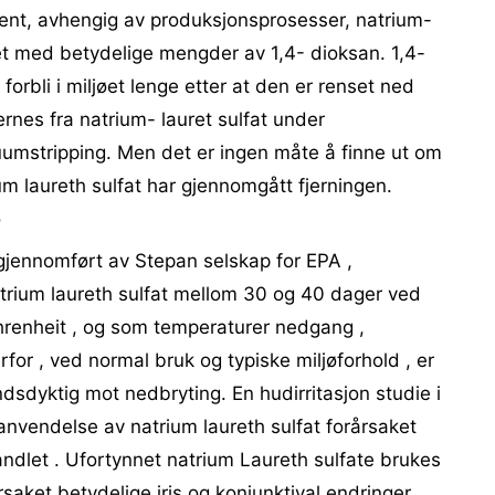
ent, avhengig av produksjonsprosesser, natrium-
et med betydelige mengder av 1,4- dioksan. 1,4-
 forbli i miljøet lenge etter at den er renset ned
ernes fra natrium- lauret sulfat under
uumstripping. Men det er ingen måte å finne ut om
m laureth sulfat har gjennomgått fjerningen.
ø
gjennomført av Stepan selskap for EPA ,
rium laureth sulfat mellom 30 og 40 dager ved
renheit , og som temperaturer nedgang ,
for , ved normal bruk og typiske miljøforhold , er
dsdyktig mot nedbryting. En hudirritasjon studie i
nvendelse av natrium laureth sulfat forårsaket
ndlet . Ufortynnet natrium Laureth sulfate brukes
saket betydelige iris og konjunktival endringer .