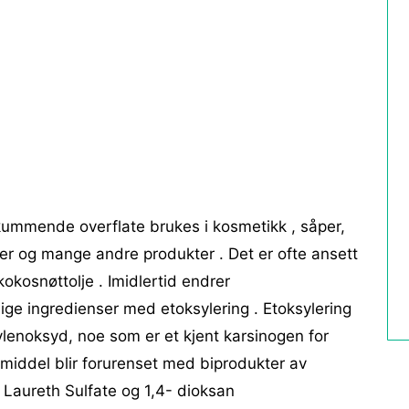
kummende overflate brukes i kosmetikk , såper,
er og mange andre produkter . Det er ofte ansett
 kokosnøttolje . Imidlertid endrer
lige ingredienser med etoksylering . Etoksylering
lenoksyd, noe som er et kjent karsinogen for
middel blir forurenset med biprodukter av
Laureth Sulfate og 1,4- dioksan