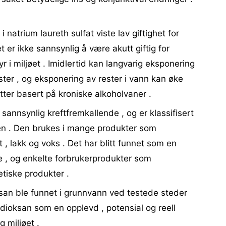
i natrium laureth sulfat viste lav giftighet for
er ikke sannsynlig å være akutt giftig for
r i miljøet . Imidlertid kan langvarig eksponering
ster , og eksponering av rester i vann kan øke
otter basert på kroniske alkoholvaner .
r sannsynlig kreftfremkallende , og er klassifisert
n . Den brukes i mange produkter som
tt , lakk og voks . Det har blitt funnet som en
e , og enkelte forbrukerprodukter som
tiske produkter .
ksan ble funnet i grunnvann ved testede steder
 dioksan som en opplevd , potensial og reell
 miljøet .