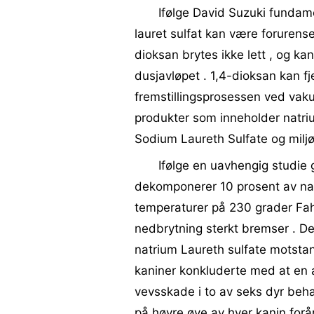
Ifølge David Suzuki fundam
lauret sulfat kan være forurens
dioksan brytes ikke lett , og kan
dusjavløpet . 1,4-dioksan kan fj
fremstillingsprosessen ved vak
produkter som inneholder natriu
Sodium Laureth Sulfate og milj
Ifølge en uavhengig studie 
dekomponerer 10 prosent av nat
temperaturer på 230 grader Fah
nedbrytning sterkt bremser . Der
natrium Laureth sulfate motstan
kaniner konkluderte med at en a
vevsskade i to av seks dyr beha
på høyre øye av hver kanin forår