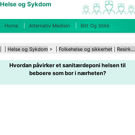
Helse og Sykdom
Home
Alternativ Medisin
Bitt Og Stikk
Kreft
Tilstander Og Behandlinger
Tannhelse
| |
Helse og Sykdom
> |
Folkehelse og sikkerhet
|
Resirkulering
Kosthold Og Ernæring
Familiehelse
Hvordan påvirker et sanitærdeponi helsen til
Helsebransjen
Psykisk Helse
Folkehelse Og
beboere som bor i nærheten?
Sikkerhet
Kirurgi Og Prosedyrer
Helse