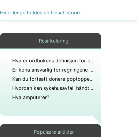
Hvor lenge holdes en helsehistorie i California. Dette spørsmålet er stilt referansen til å bli oppdatert årlig. Kan forrige år ødelegges?
Resirkulering
Hva er ordbokens definisjon for ordgjenoppretting?
Er kona ansvarlig for regningene hans til å forlate mannen?
Kan du fortsatt donere poptopper fra brusbokser for kreftbehandlinger annonse i så fall hvor?
Hvordan kan sykehusavfall håndteres?
Hva amputerer?
Populære artikler