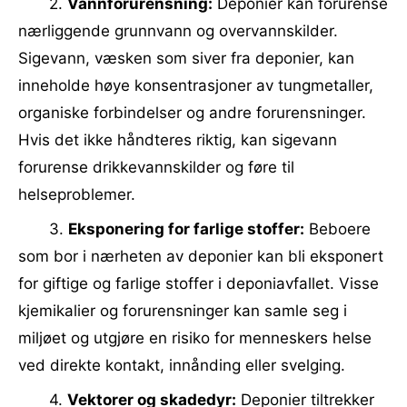
2.
Vannforurensning:
Deponier kan forurense
nærliggende grunnvann og overvannskilder.
Sigevann, væsken som siver fra deponier, kan
inneholde høye konsentrasjoner av tungmetaller,
organiske forbindelser og andre forurensninger.
Hvis det ikke håndteres riktig, kan sigevann
forurense drikkevannskilder og føre til
helseproblemer.
3.
Eksponering for farlige stoffer:
Beboere
som bor i nærheten av deponier kan bli eksponert
for giftige og farlige stoffer i deponiavfallet. Visse
kjemikalier og forurensninger kan samle seg i
miljøet og utgjøre en risiko for menneskers helse
ved direkte kontakt, innånding eller svelging.
4.
Vektorer og skadedyr:
Deponier tiltrekker