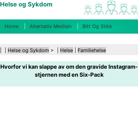
Helse og Sykdom
Home
Alternativ Medisin
Bitt Og Stikk
Kreft
Tilstander Og Behandlinger
Tannhelse
| |
Helse og Sykdom
> |
Helse
|
Familiehelse
Kosthold Og Ernæring
Familiehelse
Hvorfor vi kan slappe av om den gravide Instagram-
Helsebransjen
Psykisk Helse
Folkehelse Og
stjernen med en Six-Pack
Sikkerhet
Kirurgi Og Prosedyrer
Helse