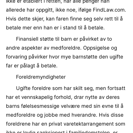
ikke er etablert i retten, har alle penger han
allerede har oppgitt, ikke noe, ifølge FindLaw.com.
Hvis dette skjer, kan faren finne seg selv rett til å
betale mer enn han er i stand til å betale.
Finansiell støtte til barn er påvirket av to
andre aspekter av medforeldre. Oppsigelse og
forvaring påvirker hvor mye barnstøtte den ugifte
far er pålagt å betale.
Foreldremyndigheter
Ugifte foreldre som har skilt seg, men fortsatt
har et vennskapelig forhold, drar nytte av deres
barns følelsesmessige velvære med sin evne til å
medforeldre og jobbe med hverandre. Hvis disse
foreldrene har en privat varetektarrangement som
ikke er lovlig sanksjonert i familiedomstolen, er