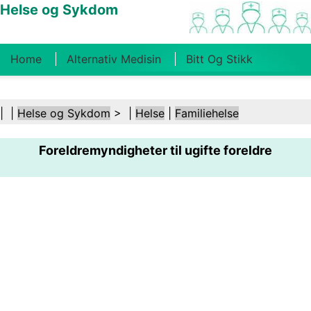
Helse og Sykdom
Home
Alternativ Medisin
Bitt Og Stikk
Kreft
Tilstander Og Behandlinger
Tannhelse
| |
Helse og Sykdom
> |
Helse
|
Familiehelse
Kosthold Og Ernæring
Familiehelse
Foreldremyndigheter til ugifte foreldre
Helsebransjen
Psykisk Helse
Folkehelse Og
Sikkerhet
Kirurgi Og Prosedyrer
Helse