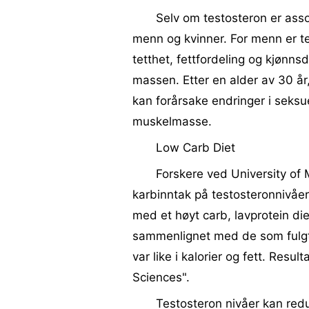
Selv om testosteron er ass
menn og kvinner. For menn er te
tetthet, fettfordeling og kjønnsd
massen. Etter en alder av 30 år
kan forårsake endringer i seksue
muskelmasse.
Low Carb Diet
Forskere ved University of
karbinntak på testosteronnivåe
med et høyt carb, lavprotein di
sammenlignet med de som fulgte 
var like i kalorier og fett. Resu
Sciences".
Testosteron nivåer kan redus