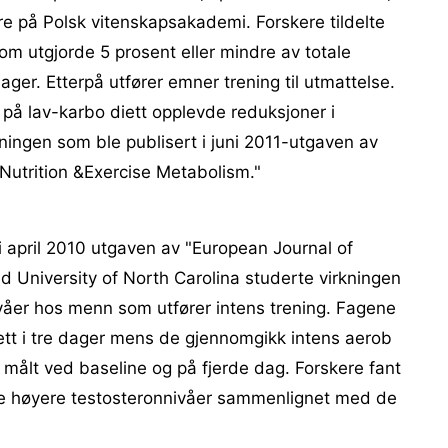
ere på Polsk vitenskapsakademi. Forskere tildelte
 som utgjorde 5 prosent eller mindre av totale
dager. Etterpå utfører emner trening til utmattelse.
 på lav-karbo diett opplevde reduksjoner i
kningen som ble publisert i juni 2011-utgaven av
 Nutrition &Exercise Metabolism."
 i april 2010 utgaven av "European Journal of
ed University of North Carolina studerte virkningen
våer hos menn som utfører intens trening. Fagene
diett i tre dager mens de gjennomgikk intens aerob
 målt ved baseline og på fjerde dag. Forskere fant
e høyere testosteronnivåer sammenlignet med de