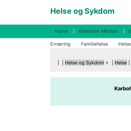
Helse og Sykdom
Home
Alternativ Medisin
B
Ernæring
Familiehelse
Helse
| |
Helse og Sykdom
> |
Helse
Karboh