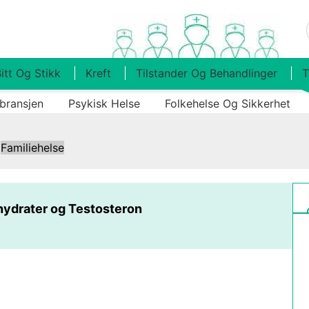
itt Og Stikk
Kreft
Tilstander Og Behandlinger
T
bransjen
Psykisk Helse
Folkehelse Og Sikkerhet
|
Familiehelse
ydrater og Testosteron