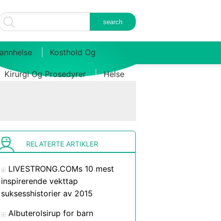
annhelse
Kosthold Og
Kirurgi Og Prosedyrer
Helse
RELATERTE ARTIKLER
LIVESTRONG.COMs 10 mest
inspirerende vekttap
suksesshistorier av 2015
Albuterolsirup for barn