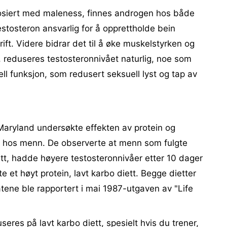
osiert med maleness, finnes androgen hos både
stosteron ansvarlig for å opprettholde bein
rift. Videre bidrar det til å øke muskelstyrken og
, reduseres testosteronnivået naturlig, noe som
ll funksjon, som redusert seksuell lyst og tap av
 Maryland undersøkte effekten av protein og
r hos menn. De observerte at menn som fulgte
ett, hadde høyere testosteronnivåer etter 10 dager
et høyt protein, lavt karbo diett. Begge dietter
ltatene ble rapportert i mai 1987-utgaven av "Life
eres på lavt karbo diett, spesielt hvis du trener,