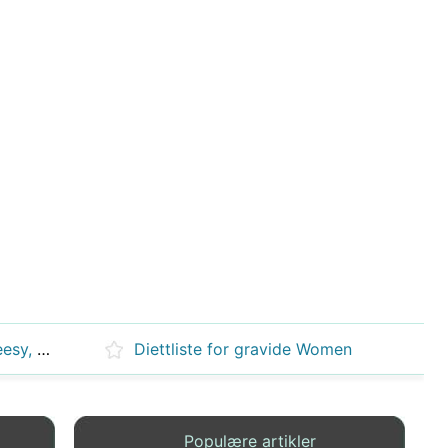
Hvordan lage den Ultimate Cheesy, Low Carb Nachos
Diettliste for gravide Women
Populære artikler