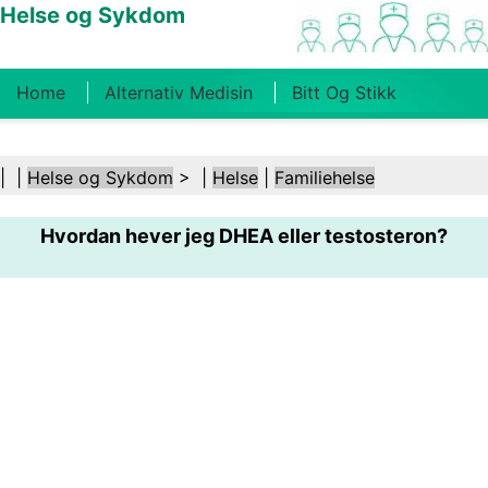
Helse og Sykdom
Home
Alternativ Medisin
Bitt Og Stikk
Kreft
Tilstander Og Behandlinger
Tannhelse
| |
Helse og Sykdom
> |
Helse
|
Familiehelse
Kosthold Og Ernæring
Familiehelse
Hvordan hever jeg DHEA eller testosteron?
Helsebransjen
Psykisk Helse
Folkehelse Og
Sikkerhet
Kirurgi Og Prosedyrer
Helse