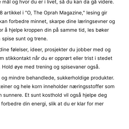
 mål og hvor du er i livet, så du kan da gå videre.
 artikkel i "O, The Oprah Magazine," lesing gir
 kan forbedre minnet, skarpe dine læringsevner og
For å hjelpe kroppen din på samme tid, les bøker
 spise sunt og trene.
ine følelser, ideer, prosjekter du jobber med og
tikkontakt når du er opprørt eller trist i stedet
. Hold øye med trening og spisevaner også.
r og mindre behandlede, sukkerholdige produkter.
teiner og hele korn inneholder næringsstoffer som
nn sunnere. Et sunt kosthold vil også hjelpe deg
forbedre din energi, slik at du er klar for mer