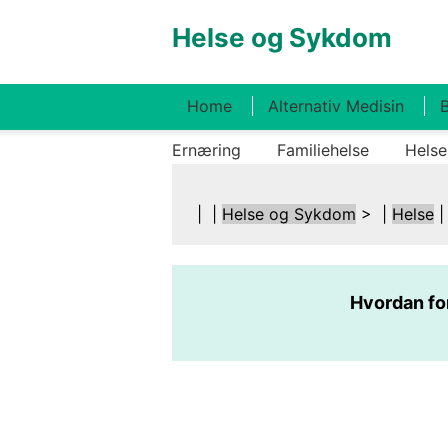
Helse og Sykdom
Home
Alternativ Medisin
B
Ernæring
Familiehelse
Helse
| |
Helse og Sykdom
> |
Helse
Hvordan fo