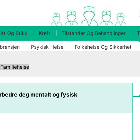
itt Og Stikk
Kreft
Tilstander Og Behandlinger
T
bransjen
Psykisk Helse
Folkehelse Og Sikkerhet
|
Familiehelse
rbedre deg mentalt og fysisk