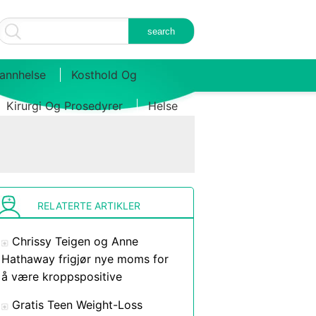
annhelse
Kosthold Og
Kirurgi Og Prosedyrer
Helse
RELATERTE ARTIKLER
Chrissy Teigen og Anne
Hathaway frigjør nye moms for
å være kroppspositive
Gratis Teen Weight-Loss