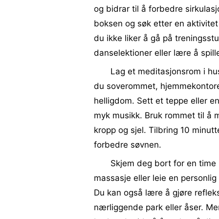
og bidrar til å forbedre sirkula
boksen og søk etter en aktivitet
du ikke liker å gå på treningsstu
danselektioner eller lære å spill
Lag et meditasjonsrom i huse
du soverommet, hjemmekontoret e
helligdom. Sett et teppe eller en 
myk musikk. Bruk rommet til å m
kropp og sjel. Tilbring 10 minut
forbedre søvnen.
Skjem deg bort for en time h
massasje eller leie en personlig 
Du kan også lære å gjøre refleks
nærliggende park eller åser. Men