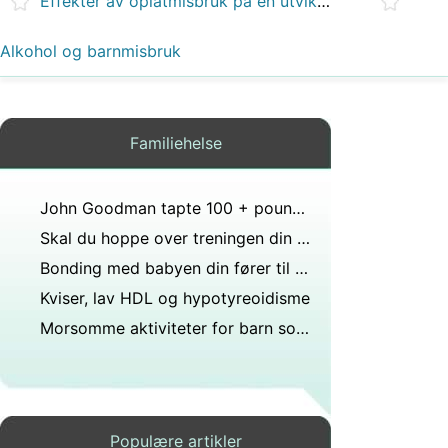
Effekter av opiatmisbruk på en utviklingsfetus
Alkohol og barnmisbruk
Familiehelse
John Goodman tapte 100 + pounds og heres hvordan han holder den av
Skal du hoppe over treningen din i dag? Heres Hvordan å si
Bonding med babyen din fører til et sunt barn
Kviser, lav HDL og hypotyreoidisme
Morsomme aktiviteter for barn som håndterer foreldres skilsmisse
Populære artikler