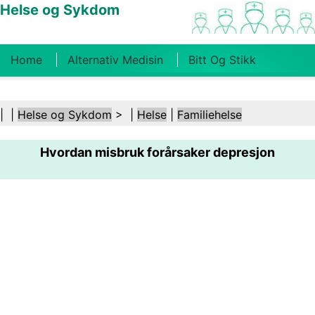
Helse og Sykdom
Home
Alternativ Medisin
Bitt Og Stikk
Kreft
Tilstander Og Behandlinger
Tannhelse
| |
Helse og Sykdom
> |
Helse
|
Familiehelse
Kosthold Og Ernæring
Familiehelse
Hvordan misbruk forårsaker depresjon
Helsebransjen
Psykisk Helse
Folkehelse Og
Sikkerhet
Kirurgi Og Prosedyrer
Helse