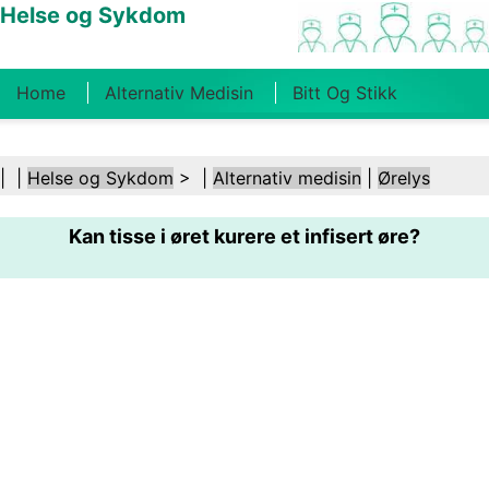
Helse og Sykdom
Home
Alternativ Medisin
Bitt Og Stikk
Kreft
Tilstander Og Behandlinger
Tannhelse
| |
Helse og Sykdom
> |
Alternativ medisin
|
Ørelys
Kosthold Og Ernæring
Familiehelse
Kan tisse i øret kurere et infisert øre?
Helsebransjen
Psykisk Helse
Folkehelse Og
Sikkerhet
Kirurgi Og Prosedyrer
Helse