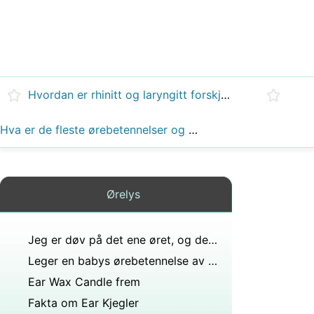
Hvordan er rhinitt og laryngitt forskjellige?
Hva er de fleste ørebetennelser og bihuler forårsaket av?
Ørelys
Jeg er døv på det ene øret, og det andre øret mitt har spratt ut og klarte ikke å løsne det. har prøvd alle metoder. frykter det kan være alvorlig gå helt så legene. Hjelp?
Leger en babys ørebetennelse av seg selv?
Ear Wax Candle frem
Fakta om Ear Kjegler