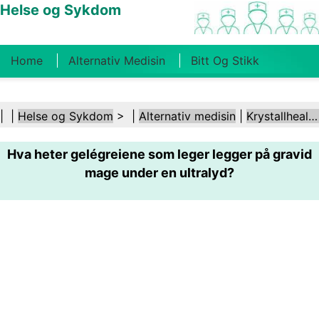
Helse og Sykdom
Home
Alternativ Medisin
Bitt Og Stikk
Kreft
Tilstander Og Behandlinger
Tannhelse
| |
Helse og Sykdom
> |
Alternativ medisin
|
Krystallhealing
Kosthold Og Ernæring
Familiehelse
Hva heter gelégreiene som leger legger på gravid
Helsebransjen
Psykisk Helse
Folkehelse Og
mage under en ultralyd?
Sikkerhet
Kirurgi Og Prosedyrer
Helse