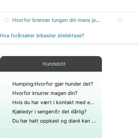
Hvorfor brenner tungen din mens jeg er gravid?
Hva forårsaker bibasilar atelektase?
Hundebitt
Humping:Hvorfor gjør hunder det?
Hvorfor knurrer magen din?
Hvis du har vært i kontakt med en valp ringorm, hvor lang tid vil det ta å vite om det?
Kjæledyr i sengen:Er det dårlig?
Du har hatt oppkast og diaré kan hunden din få det?