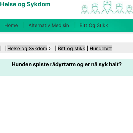
Helse og Sykdom
Home
Alternativ Medisin
Bitt Og Stikk
Kreft
Tilstander Og Behandlinger
Tannhelse
| |
Helse og Sykdom
> |
Bitt og stikk
|
Hundebitt
Kosthold Og Ernæring
Familiehelse
Hunden spiste rådyrtarm og er nå syk halt?
Helsebransjen
Psykisk Helse
Folkehelse Og
Sikkerhet
Kirurgi Og Prosedyrer
Helse