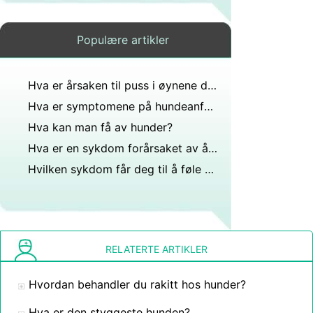
Populære artikler
Hva er årsaken til puss i øynene dine?
Hva er symptomene på hundeanfall?
Hva kan man få av hunder?
Hva er en sykdom forårsaket av å spise dårlig tilberedt infisert svinekjøtt?
Hvilken sykdom får deg til å føle at halsen er ripet opp, og når du snakker eller svelger det føles en kule i halsen?
RELATERTE ARTIKLER
Hvordan behandler du rakitt hos hunder?
Hva er den styggeste hunden?