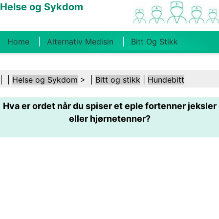
Helse og Sykdom
Home
Alternativ Medisin
Bitt Og Stikk
Kreft
Tilstander Og Behandlinger
Tannhelse
| |
Helse og Sykdom
> |
Bitt og stikk
|
Hundebitt
Kosthold Og Ernæring
Familiehelse
Hva er ordet når du spiser et eple fortenner jeksler
Helsebransjen
Psykisk Helse
Folkehelse Og
eller hjørnetenner?
Sikkerhet
Kirurgi Og Prosedyrer
Helse