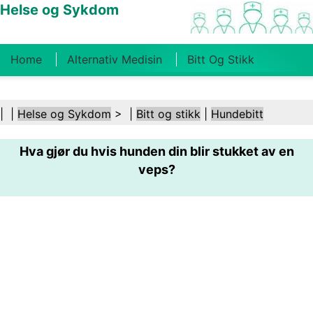
Helse og Sykdom
Home
Alternativ Medisin
Bitt Og Stikk
Kreft
Tilstander Og Behandlinger
Tannhelse
| |
Helse og Sykdom
> |
Bitt og stikk
|
Hundebitt
Kosthold Og Ernæring
Familiehelse
Hva gjør du hvis hunden din blir stukket av en
Helsebransjen
Psykisk Helse
Folkehelse Og
veps?
Sikkerhet
Kirurgi Og Prosedyrer
Helse