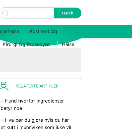
annhelse
Kosthold Og
Kirurgi Og Prosedyrer
Helse
RELATERTE ARTIKLER
Hund hvorfor ingredienser
betyr noe
Hva bør du gjøre hvis du har
et kutt i munnviken som ikke vil