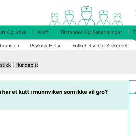
itt Og Stikk
Kreft
Tilstander Og Behandlinger
T
bransjen
Psykisk Helse
Folkehelse Og Sikkerhet
 stikk
|
Hundebitt
 har et kutt i munnviken som ikke vil gro?