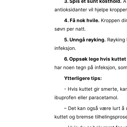
3. Spis et sunt kosthold.
Å 
antioksidanter vil hjelpe kroppen
4. Få nok hvile.
Kroppen din 
søvn per natt.
5. Unngå røyking.
Røyking 
infeksjon.
6. Oppsøk lege hvis kuttet
har noen tegn på infeksjon, som 
Ytterligere tips:
- Hvis kuttet gir smerte, ka
ibuprofen eller paracetamol.
– Det kan også være lurt å 
kuttet og bremse tilhelingspros