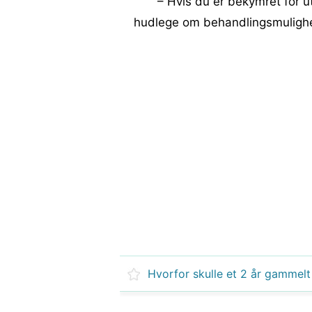
– Hvis du er bekymret for u
hudlege om behandlingsmulighe