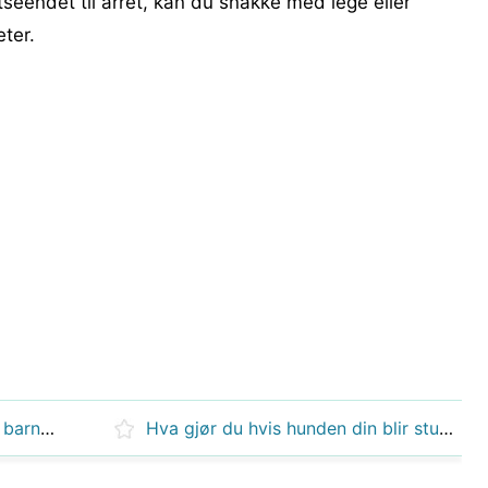
tseendet til arret, kan du snakke med lege eller
ter.
Hvorfor skulle et 2 år gammelt barn bite seg selv?
Hva gjør du hvis hunden din blir stukket av en veps?