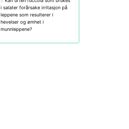
Kan urten ruccola som brukes
i salater forårsake irritasjon på
leppene som resulterer i
hevelser og ømhet i
munnleppene?