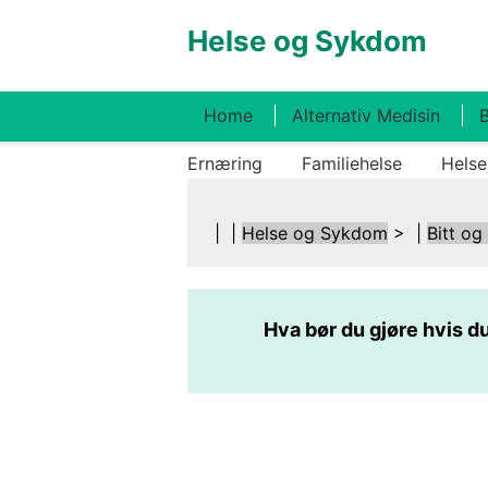
Helse og Sykdom
Home
Alternativ Medisin
B
Ernæring
Familiehelse
Helse
| |
Helse og Sykdom
> |
Bitt og
Hva bør du gjøre hvis du