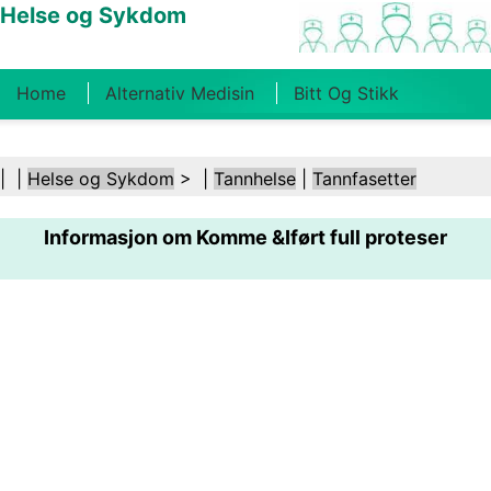
Helse og Sykdom
Home
Alternativ Medisin
Bitt Og Stikk
Kreft
Tilstander Og Behandlinger
Tannhelse
| |
Helse og Sykdom
> |
Tannhelse
|
Tannfasetter
Kosthold Og Ernæring
Familiehelse
Informasjon om Komme &Iført full proteser
Helsebransjen
Psykisk Helse
Folkehelse Og
Sikkerhet
Kirurgi Og Prosedyrer
Helse