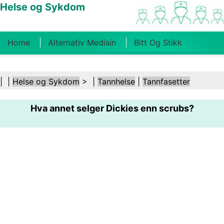
Helse og Sykdom
Home
Alternativ Medisin
Bitt Og Stikk
Kreft
Tilstander Og Behandlinger
Tannhelse
| |
Helse og Sykdom
> |
Tannhelse
|
Tannfasetter
Kosthold Og Ernæring
Familiehelse
Hva annet selger Dickies enn scrubs?
Helsebransjen
Psykisk Helse
Folkehelse Og
Sikkerhet
Kirurgi Og Prosedyrer
Helse