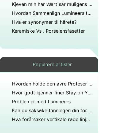
Kjeven min har vært sår muligens etter å ha gnisset eller bitet tenner. Nå er det et lite blåmerke på kjevekanten. Er det noen som vet årsaken?
Hvordan Sammenlign Lumineers til tradisjonelle dental finer
Hva er synonymer til hårete?
Keramiske Vs . Porselensfasetter
Populære artikler
Hvordan holde den øvre Proteser i Mouth
Hvor godt kjenner finer Stay on Your Teeth
Problemer med Lumineers
Kan du saksøke tannlegen din for å rote til kjeveortopedarbeid. Jeg tok av meg tannreguleringen og dro til finerarbeid. På grunn av ham bite er tennene skjeve osv. Er alt rotet?
Hva forårsaker vertikale røde linjer på pannen rett over øyenbrynene?