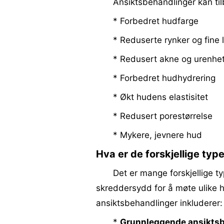
Ansiktsbehandlinger kan til
* Forbedret hudfarge
* Reduserte rynker og fine l
* Redusert akne og urenhe
* Forbedret hudhydrering
* Økt hudens elastisitet
* Redusert porestørrelse
* Mykere, jevnere hud
Hva er de forskjellige ty
Det er mange forskjellige ty
skreddersydd for å møte ulike 
ansiktsbehandlinger inkluderer:
*
Grunnleggende ansiktsb