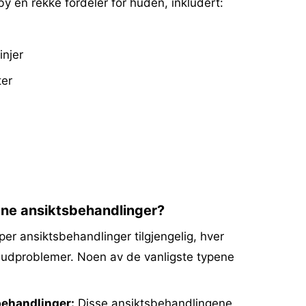
by en rekke fordeler for huden, inkludert:
injer
ter
pene ansiktsbehandlinger?
per ansiktsbehandlinger tilgjengelig, hver
hudproblemer. Noen av de vanligste typene
ehandlinger:
Disse ansiktsbehandlingene