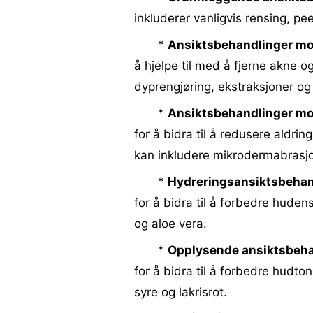
inkluderer vanligvis rensing, pe
*
Ansiktsbehandlinger mo
å hjelpe til med å fjerne akne o
dyprengjøring, ekstraksjoner og 
*
Ansiktsbehandlinger mot
for å bidra til å redusere aldrin
kan inkludere mikrodermabrasjo
*
Hydreringsansiktsbehan
for å bidra til å forbedre huden
og aloe vera.
*
Opplysende ansiktsbeha
for å bidra til å forbedre hudto
syre og lakrisrot.