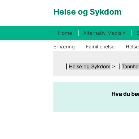
Helse og Sykdom
Home
Alternativ Medisin
B
Ernæring
Familiehelse
Helse
| |
Helse og Sykdom
> |
Tannhe
Hva du bø