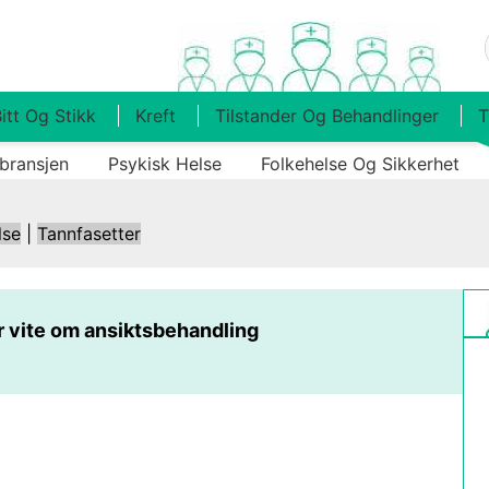
itt Og Stikk
Kreft
Tilstander Og Behandlinger
T
bransjen
Psykisk Helse
Folkehelse Og Sikkerhet
lse
|
Tannfasetter
r vite om ansiktsbehandling