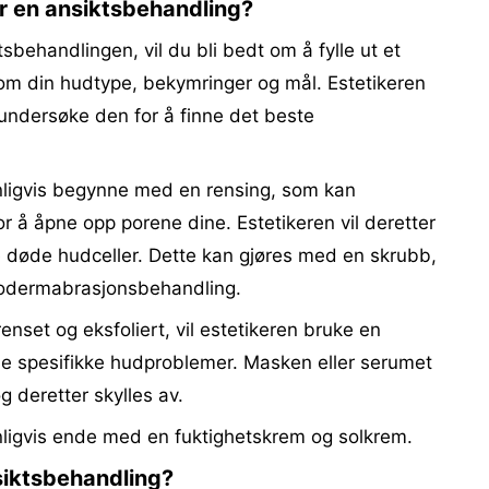
r en ansiktsbehandling?
behandlingen, vil du bli bedt om å fylle ut et
m din hudtype, bekymringer og mål. Estetikeren
 undersøke den for å finne det beste
nligvis begynne med en rensing, som kan
 å åpne opp porene dine. Estetikeren vil deretter
ne døde hudceller. Dette kan gjøres med en skrubb,
krodermabrasjonsbehandling.
renset og eksfoliert, vil estetikeren bruke en
ne spesifikke hudproblemer. Masken eller serumet
og deretter skylles av.
nligvis ende med en fuktighetskrem og solkrem.
nsiktsbehandling?