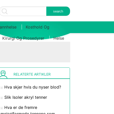
annhelse
Kosthold Og
Kirurgi Og Prosedyrer
Helse
RELATERTE ARTIKLER
Hva skjer hvis du nyser blod?
Slik Isoler akryl tenner
Hva er de fremre
meiselformede tennene som